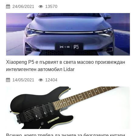
24/06/2021
13570
Xiaopeng P5 е първият в света масово произвеждан
интелигентен автомобил Lidar
14/05/2021
12404
Всичко, което трябва да знаете за безглавите китари