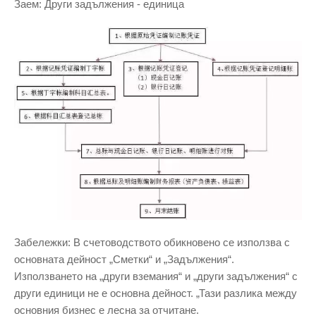
Заем: Други задължения - единица
Забележки: В счетоводството обикновено се използва с
основната дейност „Сметки“ и „Задължения“.
Използването на „други вземания“ и „други задължения“ с
други единици не е основна дейност. „Тази разлика между
основния бизнес е лесна за отчитане.