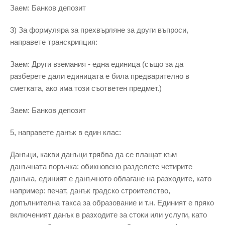
Заем: Банков депозит
3) За формуляра за прехвърляне за други въпроси,
направете транскрипция:
Заем: Други вземания - една единица (също за да
разберете дали единицата е била предварително в
сметката, ако има този съответен предмет.)
Заем: Банков депозит
5, направете данък в един клас:
Данъци, какви данъци трябва да се плащат към
данъчната поръчка: обикновено разделете четирите
данъка, единият е данъчното облагане на разходите, като
например: печат, данък градско строителство,
допълнителна такса за образование и т.н. Единият е пряко
включеният данък в разходите за стоки или услуги, като