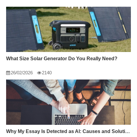
What Size Solar Generator Do You Really Need?
26/02/2026
2140
Why My Essay Is Detected as AI: Causes and Solutions