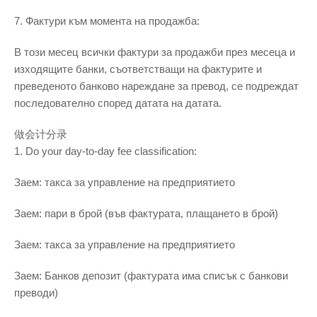
7. Фактури към момента на продажба:
В този месец всички фактури за продажби през месеца и
изходящите банки, съответстващи на фактурите и
преведеното банково нареждане за превод, се подреждат
последователно според датата на датата.
做会计分录
1. Do your day-to-day fee classification:
Заем: такса за управление на предприятието
Заем: пари в брой (във фактурата, плащането в брой)
Заем: такса за управление на предприятието
Заем: Банков депозит (фактурата има списък с банкови
преводи)