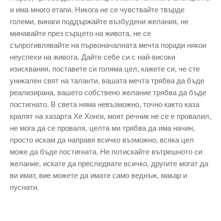
и има много етапи. Никога не се чувствайте твърде
големи, винаги поддържайте възбудени желания, не
минавайте през сърцето на живота, не се
съпротивлявайте на първоначалната мечта поради някои
неуспехи на живота. Дайте себе си с най-високи
изисквания, поставете си голяма цел, кажете си, че сте
уникален свят на таланти, вашата мечта трябва да бъде
реализирана, вашето собствено желание трябва да бъде
постигнато. В света няма невъзможно, точно както каза
кралят на хазарта Хе Хонги, моят речник не се е провалил,
не мога да се проваля, целта ми трябва да има начин,
просто искам да направя всичко възможно, всяка цел
може да бъде постигната. Не потискайте вътрешното си
желание, искате да преследвате всичко, другите могат да
ви имат, вие можете да имате само веднъж, макар и
пуснати.