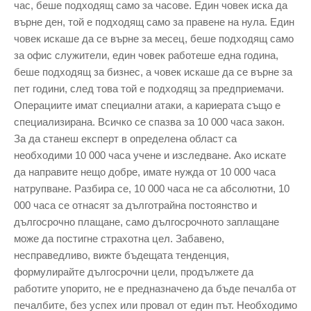
час, беше подходящ само за часове. Един човек иска да
върне ден, той е подходящ само за правене на нула. Един
човек искаше да се върне за месец, беше подходящ само
за офис служители, един човек работеше една година,
беше подходящ за бизнес, а човек искаше да се върне за
пет години, след това той е подходящ за предприемачи.
Операциите имат специални атаки, а кариерата също е
специализирана. Всичко се спазва за 10 000 часа закон.
За да станеш експерт в определена област са
необходими 10 000 часа учене и изследване. Ако искате
да направите нещо добре, имате нужда от 10 000 часа
натрупване. Разбира се, 10 000 часа не са абсолютни, 10
000 часа се отнасят за дълготрайна постоянство и
дългосрочно плащане, само дългосрочното заплащане
може да постигне страхотна цел. Забавено,
несправедливо, вижте бъдещата тенденция,
формулирайте дългосрочни цели, продължете да
работите упорито, не е предназначено да бъде печалба от
печалбите, без успех или провал от един път. Необходимо