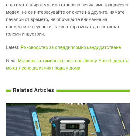
е да имате широк ум, има отворена визия, има грандиозен
модел, не се интересувайте от очите на другите, нямате
печалби от времето, не обръщайте внимание на
временните неуспехи. Такива хора могат да постигнат
големи индустрии.
Latest:
Ръководство за следдипломно кандидатстване
Next:
Машина за химическо чистене Jimmy Speed, децата
могат лесно да измият пода у дома
Related Articles