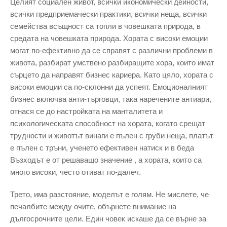
Целият социален живот, всички икономически дейности,
всички предприемачески практики, всички неща, всички
семейства всъщност са топли в човешката природа, в
средата на човешката природа. Хората с високи емоции
могат по-ефективно да се справят с различни проблеми в
живота, разбират умствено разбиращите хора, които имат
сърцето да направят бизнес кариера. Като цяло, хората с
високи емоции са по-склонни да успеят. Емоционалният
бизнес включва анти-търговци, така наречените антиари,
отнася се до настройката на манталитета и
психологическата способност на хората, когато срещат
трудности и животът винаги е пълен с груби неща, платът
е пълен с тръни, ученето ефективен натиск и в беда
Възходът е от решаващо значение , а хората, които са
много високи, често отиват по-далеч.
Трето, има разстояние, моделът е голям. Не мислете, че
печалбите между очите, обърнете внимание на
дългосрочните цели. Един човек искаше да се върне за