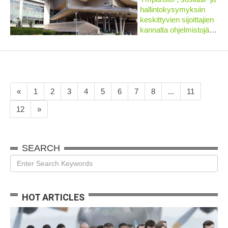
etkä tiedä mitä
hallintokysymyksiin
ohjelmia...
keskittyvien sijoittajien
kannalta ohjelmistojätti
Microsoftin (MSFT)
tulisi olla tutkanäytöillä.
Microsoftin osakkeet
ovat menestyneet
hyvin, kun yhtiö
panostaa...
«
1
2
3
4
5
6
7
8
...
11
12
»
SEARCH
HOT ARTICLES