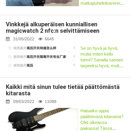
matkapuhelinkavereista
ja ilmoitusasemista
tehokkaiksi
hyvinvointiseurantalaitteiks
Vinkkejä alkuperäisen kunniallisen
Honor MagicWatch 2
magicwatch 2 nfc:n selvittämiseen
on poikkeuksellinen
esimerkki siitä,
31/05/2022
6645
missä...
Se on hyvä ja hyvä,
mutta miten kello
toimii? Sanalla sanoen
tarpeeksi hyvä, mutta
ei loistava, se testasi
MagicWatch 2:ta
useiden viikkojen ajan
Kaikki mitä sinun tulee tietää päättömästä
useilla ajoilla ja nostoilla
kitarasta
Garminin arkkuhihnaa
vasten ja...
09/03/2022
11088
Haluatko oppia
päättömistä kitaroista?
Olet oikeassa
paikassa! Tässä