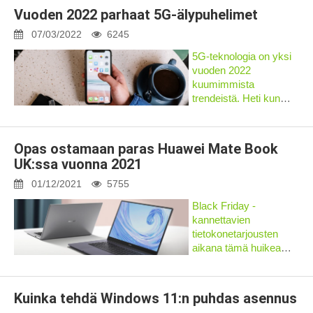
elämäämme joka ikinen päivä,
Vuoden 2022 parhaat 5G-älypuhelimet
yo...
07/03/2022
6245
5G-teknologia on yksi
vuoden 2022
kuumimmista
trendeistä. Heti kun
tekniikka tuli saataville,
näkyvät mobiilibrändit,
kuten Samsung ja
Opas ostamaan paras Huawei Mate Book
Apple, integroivat nyt
UK:ssa vuonna 2021
uusimman päivityksen
lippulaivansa smar...
01/12/2021
5755
Black Friday -
kannettavien
tietokonetarjousten
aikana tämä huikea
alennus erinomaisesta
Huawei MateBook
D15:stä on yksi
Kuinka tehdä Windows 11:n puhdas asennus
parhaista, joita olemme