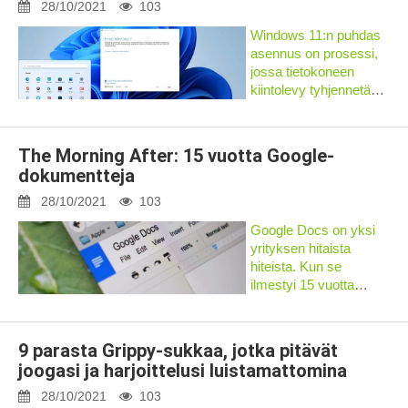
koskaan nähneet. Tällä
28/10/2021
103
hetkellä Amazonissa
Windows 11:n puhdas
saat jopa 161 puntaa
asennus on prosessi,
alennusta Huawein
jossa tietokoneen
Apple MacBook alt...
kiintolevy tyhjennetään
kokonaan ja uusi kopio
käyttöjärjestelmästä
määritetään uuden
The Morning After: 15 vuotta Google-
kannettavan tai
dokumentteja
pöytätietokoneen
määrittämiseksi. Tai
28/10/2021
103
voit käyttää t...
Google Docs on yksi
yrityksen hitaista
hiteista. Kun se
ilmestyi 15 vuotta
sitten, useimmat
meistä (ehkä minä)
tekivät tekstinkäsittelyä
9 parasta Grippy-sukkaa, jotka pitävät
Microsoft Officen
joogasi ja harjoittelusi luistamattomina
Wordilla. Se oli defacto
vaihtoehto...
28/10/2021
103