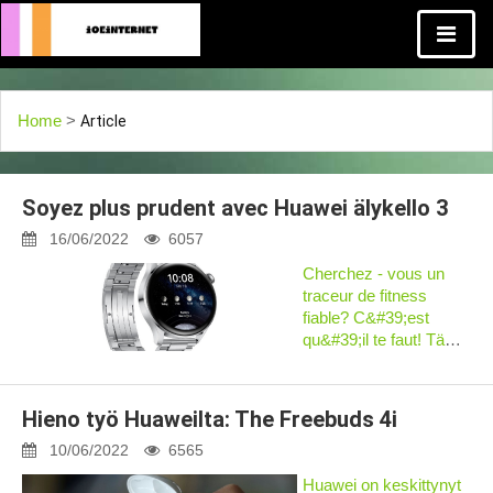
Home
>
Article
Soyez plus prudent avec Huawei älykello 3
16/06/2022
6057
Cherchez - vous un
traceur de fitness
fiable? C&#39;est
qu&#39;il te faut! Tämä
on Huawein älykello 3,
joka sopii sydämen
rytmiin ja valvontaan. Il
Hieno työ Huaweilta: The Freebuds 4i
est temps de profiter
des moments...
10/06/2022
6565
Huawei on keskittynyt