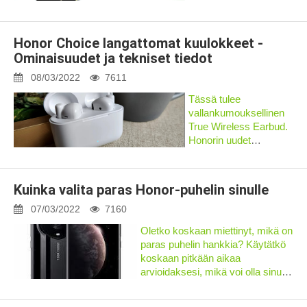
blogikirjoituksessa
kerromme kaikesta,
mitä sinun tulee tietää
Honor Choice langattomat kuulokkeet -
näistä ainutlaatuisista
Ominaisuudet ja tekniset tiedot
soittimista. Puhumme
siitä, mitä...
08/03/2022
7611
Tässä tulee
vallankumouksellinen
True Wireless Earbud.
Honorin uudet
kuulokkeet on
suunniteltu niin
alhaisilla kustannuksilla
Kuinka valita paras Honor-puhelin sinulle
kilpailemaan
kilpailijoidensa kanssa.
07/03/2022
7160
Honor CHOICE on
Oletko koskaan miettinyt, mikä on
todelliset langattomat
paras puhelin hankkia? Käytätkö
kuulokkeet...
koskaan pitkään aikaa
arvioidaksesi, mikä voi olla sinulle
parhaiten sopiva? Vaikka
älypuhelimet voivat helpottaa