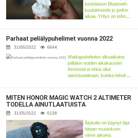
keskitason Bluetooth-
kuulokkeisiin jo jonkin
aikaa. Yritys on tehnyt
hienoa työtä
korjatakseen kaiken,
mikä oli vialla Freebuds
Parhaat peliälypuhelimet vuonna 2022
3i:ssä, pitäen samalla
hintaaggressia...
31/05/2022
6644
Matkapuhelinten alkuaikoina
joillakin noiden aikakausien
ihmisistä ei ehkä ollut
aavistustakaan, kuinka tehokas
tämä näennäisesti pieni laite
voisi muuttaa maailmaa
tulevaisuudessa. Toisin kuin
MITEN HONOR MAGIC WATCH 2 ALTIMETER
ennen, missä...
TODELLA AINUTLAATUISTA
31/05/2022
6138
Älykello on käynyt läpi
hitaan muutoksen
viime aikoina