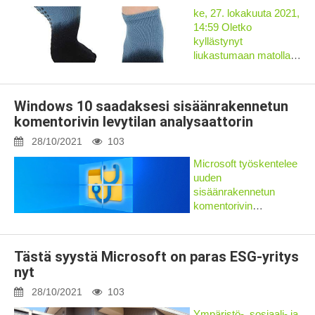
ke, 27. lokakuuta 2021,
14:59 Oletko
kyllästynyt
liukastumaan matollasi
kesken harjoituksen?
Katso parhaat
liukumattomat pitävät
Windows 10 saadaksesi sisäänrakennetun
sukat pitääksesi tulevat
komentorivin levytilan analysaattorin
jooga- ja harjoittelusi
putoamattomina.
28/10/2021
103
Microsoft työskentelee
uuden
sisäänrakennetun
komentorivin
&#39;Levyn
käyttö&#39;
apuohjelma, joka
Tästä syystä Microsoft on paras ESG-yritys
raportoi kuinka paljon
nyt
levytilaa kansio
käyttää. Ajan mittaan
28/10/2021
103
tallennustila loppuu,
Ympäristö-, sosiaali- ja