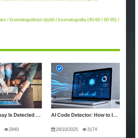
/ kromatografinen täyttö / kromatografia (40-60 / 60-80) /
Why My Essay Is Detected as AI: Causes and Solutions
AI Code Detector: How to Identify AI-Generated Code in 2024
2840
28/10/2025
3174