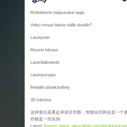
Moduloinnin taajuusalue laaja
Voiko minua hakea näille alueille?
Laserjuote
Muovin hitsaus
Laserlääketiede
Laserpumppu
Metallin pintakäsittely
3D-tulostus
这种激光器看起来就非常酷，智能化结构这是一个
些都是一些实例
Latest:
Kaaren ohitus, pikavalinta vastahyökkäykseen!