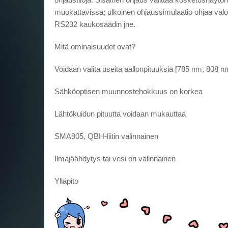
muokattavissa; ulkoinen ohjaussimulaatio ohjaa val
RS232 kaukosäädin jne.
Mitä ominaisuudet ovat?
Voidaan valita useita aallonpituuksia [785 nm, 808 
Sähköoptisen muunnostehokkuus on korkea
Lähtökuidun pituutta voidaan mukauttaa
SMA905, QBH-liitin valinnainen
Ilmajäähdytys tai vesi on valinnainen
Ylläpito