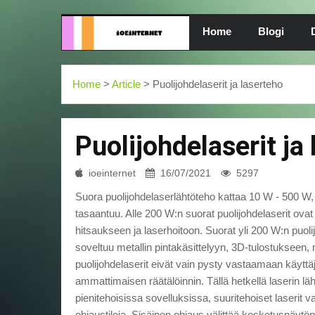
Home
Blogi
Home
>
Article
> Puolijohdelaserit ja laserteho
Puolijohdelaserit ja
ioeinternet
16/07/2021
5297
Suora puolijohdelaserlähtöteho kattaa 10 W - 500 
tasaantuu. Alle 200 W:n suorat puolijohdelaserit ovat
hitsaukseen ja laserhoitoon. Suorat yli 200 W:n puolij
soveltuu metallin pintakäsittelyyn, 3D-tulostukseen
puolijohdelaserit eivät vain pysty vastaamaan käyttäj
ammattimaisen räätälöinnin. Tällä hetkellä laserin l
pienitehoisissa sovelluksissa, suuritehoiset laserit
ohjaustiloja. Sisäinen ohjaus välittää kosketusnäytö