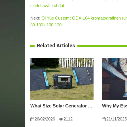
siedettävät kohdat
Next:
Qi Yue Custom: GDX-104 kromatografinen runko 
80-100 / 100-120
Related Articles
What Size Solar Generator Do You Really Need?
26/02/2026
2112
21/11/2025