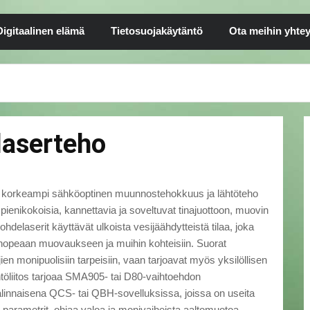
Digitaalinen elämä
Tietosuojakäytäntö
Ota meihin yhtey
 laserteho
W, korkeampi sähköoptinen muunnostehokkuus ja lähtöteho
 pienikokoisia, kannettavia ja soveltuvat tinajuottoon, muovin
ohdelaserit käyttävät ulkoista vesijäähdytteistä tilaa, joka
, nopeaan muovaukseen ja muihin kohteisiin. Suorat
ien monipuolisiin tarpeisiin, vaan tarjoavat myös yksilöllisen
ähtöliitos tarjoaa SMA905- tai D80-vaihtoehdon
 valinnaisena QCS- tai QBH-sovelluksissa, joissa on useita
n parametrit, ohjaa valoa ja monivaiheista aaltomuotoa