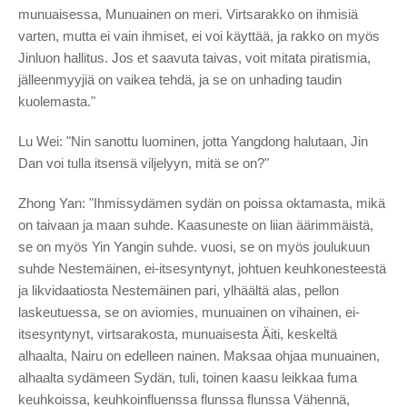
munuaisessa, Munuainen on meri. Virtsarakko on ihmisiä
varten, mutta ei vain ihmiset, ei voi käyttää, ja rakko on myös
Jinluon hallitus. Jos et saavuta taivas, voit mitata piratismia,
jälleenmyyjiä on vaikea tehdä, ja se on unhading taudin
kuolemasta."
Lu Wei: "Nin sanottu luominen, jotta Yangdong halutaan, Jin
Dan voi tulla itsensä viljelyyn, mitä se on?"
Zhong Yan: "Ihmissydämen sydän on poissa oktamasta, mikä
on taivaan ja maan suhde. Kaasuneste on liian äärimmäistä,
se on myös Yin Yangin suhde. vuosi, se on myös joulukuun
suhde Nestemäinen, ei-itsesyntynyt, johtuen keuhkonesteestä
ja likvidaatiosta Nestemäinen pari, ylhäältä alas, pellon
laskeutuessa, se on aviomies, munuainen on vihainen, ei-
itsesyntynyt, virtsarakosta, munuaisesta Äiti, keskeltä
alhaalta, Nairu on edelleen nainen. Maksaa ohjaa munuainen,
alhaalta sydämeen Sydän, tuli, toinen kaasu leikkaa fuma
keuhkoissa, keuhkoinfluenssa flunssa flunssa Vähennä,