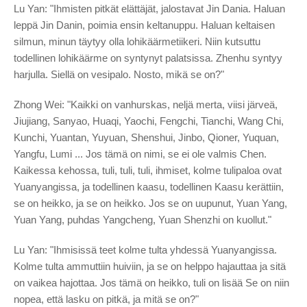
Lu Yan: "Ihmisten pitkät elättäjät, jalostavat Jin Dania. Haluan
leppä Jin Danin, poimia ensin keltanuppu. Haluan keltaisen
silmun, minun täytyy olla lohikäärmetiikeri. Niin kutsuttu
todellinen lohikäärme on syntynyt palatsissa. Zhenhu syntyy
harjulla. Siellä on vesipalo. Nosto, mikä se on?"
Zhong Wei: "Kaikki on vanhurskas, neljä merta, viisi järveä,
Jiujiang, Sanyao, Huaqi, Yaochi, Fengchi, Tianchi, Wang Chi,
Kunchi, Yuantan, Yuyuan, Shenshui, Jinbo, Qioner, Yuquan,
Yangfu, Lumi ... Jos tämä on nimi, se ei ole valmis Chen.
Kaikessa kehossa, tuli, tuli, tuli, ihmiset, kolme tulipaloa ovat
Yuanyangissa, ja todellinen kaasu, todellinen Kaasu kerättiin,
se on heikko, ja se on heikko. Jos se on uupunut, Yuan Yang,
Yuan Yang, puhdas Yangcheng, Yuan Shenzhi on kuollut."
Lu Yan: "Ihmisissä teet kolme tulta yhdessä Yuanyangissa.
Kolme tulta ammuttiin huiviin, ja se on helppo hajauttaa ja sitä
on vaikea hajottaa. Jos tämä on heikko, tuli on lisää Se on niin
nopea, että lasku on pitkä, ja mitä se on?"