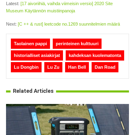
Latest:
[17 aivoriihiä, vaihda viimeisin versio] 2020 Site
Museum Käytännön muistiinpanoja
Next:
[C ++ & rust] leetcode no.1269 suunnitelmien määrä
Taolainen pappi
perinteinen kulttuuri
historialliset asiakirjat
kahdeksan kuolematonta
Lu Dongbin
Lu Zu
Han Bell
Dan Road
Related Articles