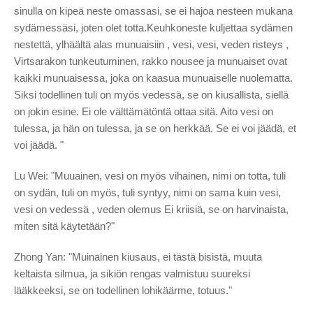
sinulla on kipeä neste omassasi, se ei hajoa nesteen mukana
sydämessäsi, joten olet totta.Keuhkoneste kuljettaa sydämen
nestettä, ylhäältä alas munuaisiin , vesi, vesi, veden risteys ,
Virtsarakon tunkeutuminen, rakko nousee ja munuaiset ovat
kaikki munuaisessa, joka on kaasua munuaiselle nuolematta.
Siksi todellinen tuli on myös vedessä, se on kiusallista, siellä
on jokin esine. Ei ole välttämätöntä ottaa sitä. Aito vesi on
tulessa, ja hän on tulessa, ja se on herkkää. Se ei voi jäädä, et
voi jäädä. "
Lu Wei: "Muuainen, vesi on myös vihainen, nimi on totta, tuli
on sydän, tuli on myös, tuli syntyy, nimi on sama kuin vesi,
vesi on vedessä , veden olemus Ei kriisiä, se on harvinaista,
miten sitä käytetään?"
Zhong Yan: "Muinainen kiusaus, ei tästä bisistä, muuta
keltaista silmua, ja sikiön rengas valmistuu suureksi
lääkkeeksi, se on todellinen lohikäärme, totuus."