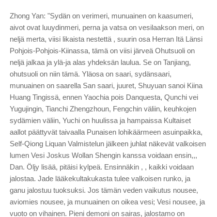
Zhong Yan: "Sydän on verimeri, munuainen on kaasumeri,
aivot ovat luuydinmeri, perna ja vatsa on vesilaakson meri, on
neljä merta, viisi likaista nestettä , suurin osa Herran Itä Länsi
Pohjois-Pohjois-Kiinassa, tämä on viisi järveä Ohutsuoli on
neljä jalkaa ja ylä-ja alas yhdeksän laulua. Se on Tanjiang,
ohutsuoli on niin tämä. Yläosa on saari, sydänsaari,
munuainen on saarella San saari, juuret, Shuyuan sanoi Kiina
Huang Tingissä, ennen Yaochia pois Danquesta, Qunchi vei
Yugujingin, Tianchi Zhengzhoun, Fengchin väliin, keuhkojen
sydämien väliin, Yuchi on huulissa ja hampaissa Kultaiset
aallot päättyvät taivaalla Punaisen lohikäärmeen asuinpaikka,
Self-Qiong Liquan Valmistelun jälkeen juhlat näkevät valkoisen
lumen Vesi Joskus Wollan Shengin kanssa voidaan ensin,,,
Dan. Öljy lisää, pitäisi kylpeä. Ensinnäkin , , kaikki voidaan
jalostaa. Jade lääkekultakukasta tulee valkoisen runko, ja
ganu jalostuu tuoksuksi. Jos tämän veden vaikutus nousee,
aviomies nousee, ja munuainen on oikea vesi; Vesi nousee, ja
vuoto on vihainen. Pieni demoni on sairas, jalostamo on