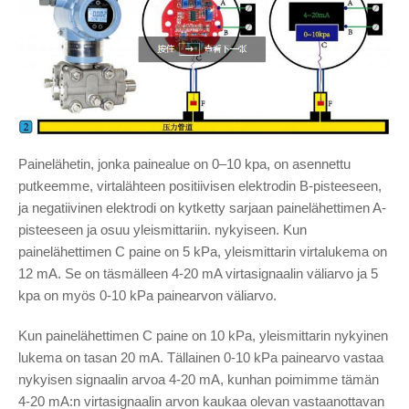
Painelähetin, jonka painealue on 0–10 kpa, on asennettu
putkeemme, virtalähteen positiivisen elektrodin B-pisteeseen,
ja negatiivinen elektrodi on kytketty sarjaan painelähettimen A-
pisteeseen ja osuu yleismittariin. nykyiseen. Kun
painelähettimen C paine on 5 kPa, yleismittarin virtalukema on
12 mA. Se on täsmälleen 4-20 mA virtasignaalin väliarvo ja 5
kpa on myös 0-10 kPa painearvon väliarvo.
Kun painelähettimen C paine on 10 kPa, yleismittarin nykyinen
lukema on tasan 20 mA. Tällainen 0-10 kPa painearvo vastaa
nykyisen signaalin arvoa 4-20 mA, kunhan poimimme tämän
4-20 mA:n virtasignaalin arvon kaukaa olevan vastaanottavan