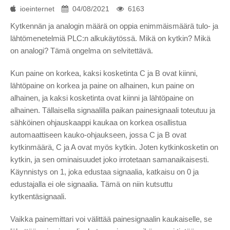
ioeinternet
04/08/2021
6163
Kytkennän ja analogin määrä on oppia enimmäismäärä tulo- ja
lähtömenetelmiä PLC:n alkukäytössä. Mikä on kytkin? Mikä
on analogi? Tämä ongelma on selvitettävä.
Kun paine on korkea, kaksi kosketinta C ja B ovat kiinni,
lähtöpaine on korkea ja paine on alhainen, kun paine on
alhainen, ja kaksi kosketinta ovat kiinni ja lähtöpaine on
alhainen. Tällaisella signaalilla paikan painesignaali toteutuu ja
sähköinen ohjauskaappi kaukaa on korkea osallistua
automaattiseen kauko-ohjaukseen, jossa C ja B ovat
kytkinmäärä, C ja A ovat myös kytkin. Joten kytkinkosketin on
kytkin, ja sen ominaisuudet joko irrotetaan samanaikaisesti.
Käynnistys on 1, joka edustaa signaalia, katkaisu on 0 ja
edustajalla ei ole signaalia. Tämä on niin kutsuttu
kytkentäsignaali.
Vaikka painemittari voi välittää painesignaalin kaukaiselle, se