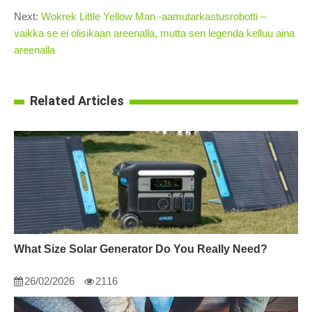
Next:
Wokrek Little Yellow Man -aamutarkastusrobotti –
vaikka se ei olisikaan areenalla, mutta sen legenda kelluu aina
areenalla
Related Articles
What Size Solar Generator Do You Really Need?
26/02/2026
2116