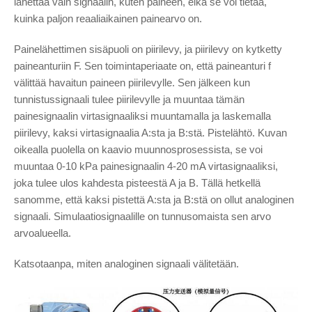
lähettää vain signaalin, kuten paineen, eikä se voi tietää,
kuinka paljon reaaliaikainen painearvo on.
Painelähettimen sisäpuoli on piirilevy, ja piirilevy on kytketty
paineanturiin F. Sen toimintaperiaate on, että paineanturi f
välittää havaitun paineen piirilevylle. Sen jälkeen kun
tunnistussignaali tulee piirilevylle ja muuntaa tämän
painesignaalin virtasignaaliksi muuntamalla ja laskemalla
piirilevy, kaksi virtasignaalia A:sta ja B:stä. Pistelähtö. Kuvan
oikealla puolella on kaavio muunnosprosessista, se voi
muuntaa 0-10 kPa painesignaalin 4-20 mA virtasignaaliksi,
joka tulee ulos kahdesta pisteestä A ja B. Tällä hetkellä
sanomme, että kaksi pistettä A:sta ja B:stä on ollut analoginen
signaali. Simulaatiosignaalille on tunnusomaista sen arvo
arvoalueella.
Katsotaanpa, miten analoginen signaali välitetään.