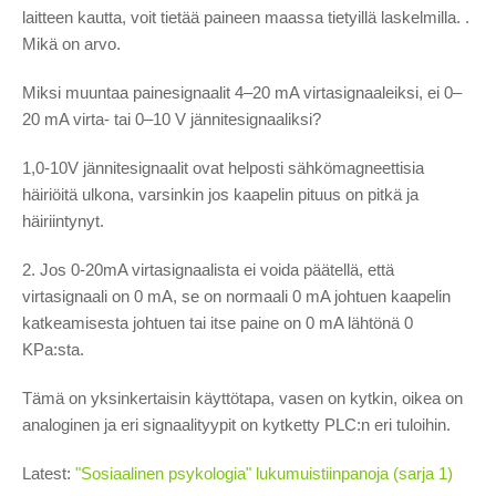
laitteen kautta, voit tietää paineen maassa tietyillä laskelmilla. .
Mikä on arvo.
Miksi muuntaa painesignaalit 4–20 mA virtasignaaleiksi, ei 0–
20 mA virta- tai 0–10 V jännitesignaaliksi?
1,0-10V jännitesignaalit ovat helposti sähkömagneettisia
häiriöitä ulkona, varsinkin jos kaapelin pituus on pitkä ja
häiriintynyt.
2. Jos 0-20mA virtasignaalista ei voida päätellä, että
virtasignaali on 0 mA, se on normaali 0 mA johtuen kaapelin
katkeamisesta johtuen tai itse paine on 0 mA lähtönä 0
KPa:sta.
Tämä on yksinkertaisin käyttötapa, vasen on kytkin, oikea on
analoginen ja eri signaalityypit on kytketty PLC:n eri tuloihin.
Latest:
"Sosiaalinen psykologia" lukumuistiinpanoja (sarja 1)