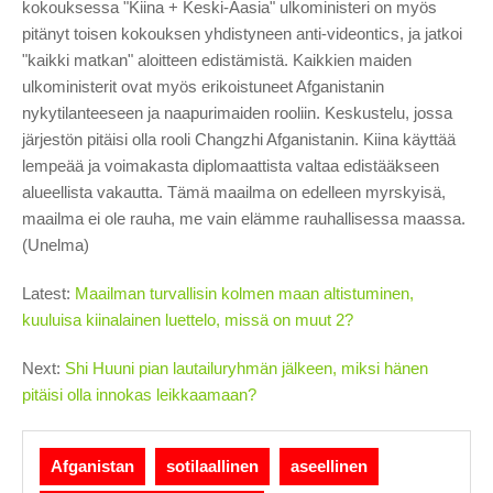
kokouksessa "Kiina + Keski-Aasia" ulkoministeri on myös
pitänyt toisen kokouksen yhdistyneen anti-videontics, ja jatkoi
"kaikki matkan" aloitteen edistämistä. Kaikkien maiden
ulkoministerit ovat myös erikoistuneet Afganistanin
nykytilanteeseen ja naapurimaiden rooliin. Keskustelu, jossa
järjestön pitäisi olla rooli Changzhi Afganistanin. Kiina käyttää
lempeää ja voimakasta diplomaattista valtaa edistääkseen
alueellista vakautta. Tämä maailma on edelleen myrskyisä,
maailma ei ole rauha, me vain elämme rauhallisessa maassa.
(Unelma)
Latest:
Maailman turvallisin kolmen maan altistuminen,
kuuluisa kiinalainen luettelo, missä on muut 2?
Next:
Shi Huuni pian lautailuryhmän jälkeen, miksi hänen
pitäisi olla innokas leikkaamaan?
Afganistan
sotilaallinen
aseellinen