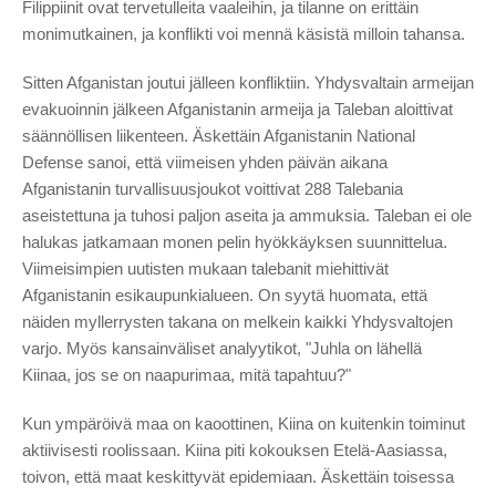
Filippiinit ovat tervetulleita vaaleihin, ja tilanne on erittäin
monimutkainen, ja konflikti voi mennä käsistä milloin tahansa.
Sitten Afganistan joutui jälleen konfliktiin. Yhdysvaltain armeijan
evakuoinnin jälkeen Afganistanin armeija ja Taleban aloittivat
säännöllisen liikenteen. Äskettäin Afganistanin National
Defense sanoi, että viimeisen yhden päivän aikana
Afganistanin turvallisuusjoukot voittivat 288 Talebania
aseistettuna ja tuhosi paljon aseita ja ammuksia. Taleban ei ole
halukas jatkamaan monen pelin hyökkäyksen suunnittelua.
Viimeisimpien uutisten mukaan talebanit miehittivät
Afganistanin esikaupunkialueen. On syytä huomata, että
näiden myllerrysten takana on melkein kaikki Yhdysvaltojen
varjo. Myös kansainväliset analyytikot, "Juhla on lähellä
Kiinaa, jos se on naapurimaa, mitä tapahtuu?"
Kun ympäröivä maa on kaoottinen, Kiina on kuitenkin toiminut
aktiivisesti roolissaan. Kiina piti kokouksen Etelä-Aasiassa,
toivon, että maat keskittyvät epidemiaan. Äskettäin toisessa