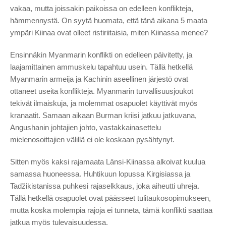
vakaa, mutta joissakin paikoissa on edelleen konflikteja,
hämmennystä. On syytä huomata, että tänä aikana 5 maata
ympäri Kiinaa ovat olleet ristiriitaisia, miten Kiinassa menee?
Ensinnäkin Myanmarin konflikti on edelleen päivitetty, ja
laajamittainen ammuskelu tapahtuu usein. Tällä hetkellä
Myanmarin armeija ja Kachinin aseellinen järjestö ovat
ottaneet useita konflikteja. Myanmarin turvallisuusjoukot
tekivät ilmaiskuja, ja molemmat osapuolet käyttivät myös
kranaatit. Samaan aikaan Burman kriisi jatkuu jatkuvana,
Angushanin johtajien johto, vastakkainasettelu
mielenosoittajien välillä ei ole koskaan pysähtynyt.
Sitten myös kaksi rajamaata Länsi-Kiinassa alkoivat kuulua
samassa huoneessa. Huhtikuun lopussa Kirgisiassa ja
Tadžikistanissa puhkesi rajaselkkaus, joka aiheutti uhreja.
Tällä hetkellä osapuolet ovat päässeet tulitaukosopimukseen,
mutta koska molempia rajoja ei tunneta, tämä konflikti saattaa
jatkua myös tulevaisuudessa.