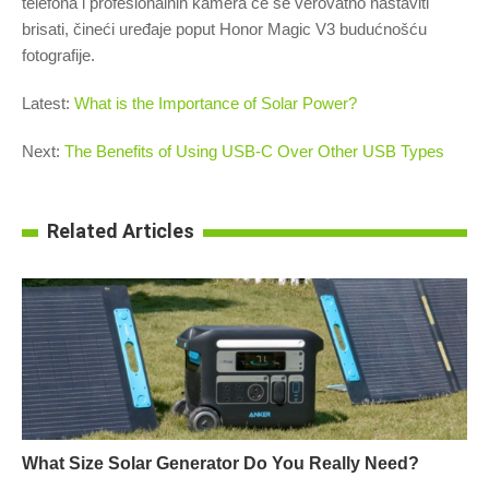
telefona i profesionalnih kamera će se verovatno nastaviti
brisati, čineći uređaje poput Honor Magic V3 budućnošću
fotografije.
Latest:
What is the Importance of Solar Power?
Next:
The Benefits of Using USB-C Over Other USB Types
Related Articles
What Size Solar Generator Do You Really Need?