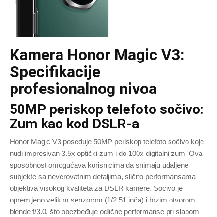
Kamera Honor Magic V3:
Specifikacije
profesionalnog nivoa
50MP periskop telefoto sočivo:
Zum kao kod DSLR-a
Honor Magic V3 poseduje 50MP periskop telefoto sočivo koje
nudi impresivan 3.5x optički zum i do 100x digitalni zum. Ova
sposobnost omogućava korisnicima da snimaju udaljene
subjekte sa neverovatnim detaljima, slično performansama
objektiva visokog kvaliteta za DSLR kamere. Sočivo je
opremljeno velikim senzorom (1/2.51 inča) i brzim otvorom
blende f/3.0, što obezbeđuje odlične performanse pri slabom