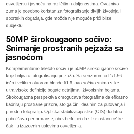
osvetljenju i jasnoću na različitim udaljenostima. Ovaj nivo
zuma je posebno koristan za fotografisanje divljih životinja ili
sportskih događaja, gde možda nije moguće prići bliže
subjektu.
50MP širokougaono sočivo:
Snimanje prostranih pejzaža sa
jasnoćom
Komplementarno telefoto sočivu je 50MP širokougaono sočivo
koje briljira u fotografisanju pejzaža. Sa senzorom od 1/1.56
inča i velikim otvorom blende f/1.6, ovo sočivo snima slike
ultra visoke definicije bogate detaljima i živopisnim bojama.
Širokougaona perspektiva omogućava fotografima da efikasno
kadriraju prostrane prizore, što ga čini idealnim za putovanja i
prirodnu fotografiju. Optička stabilizacija slike (OIS) dodatno
poboljšava performanse, obezbeđujući da slike ostanu oštre
čak i u izazovnim uslovima osvetljenja.