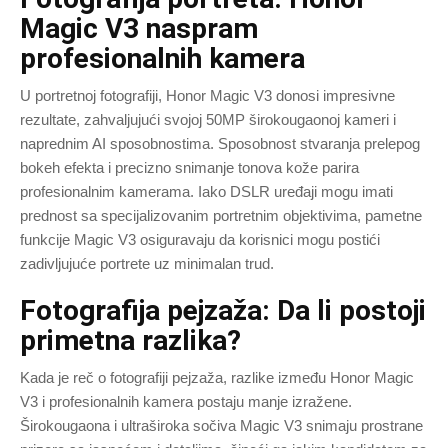
Magic V3 naspram
profesionalnih kamera
U portretnoj fotografiji, Honor Magic V3 donosi impresivne
rezultate, zahvaljujući svojoj 50MP širokougaonoj kameri i
naprednim AI sposobnostima. Sposobnost stvaranja prelepog
bokeh efekta i precizno snimanje tonova kože parira
profesionalnim kamerama. Iako DSLR uređaji mogu imati
prednost sa specijalizovanim portretnim objektivima, pametne
funkcije Magic V3 osiguravaju da korisnici mogu postići
zadivljujuće portrete uz minimalan trud.
Fotografija pejzaža: Da li postoji
primetna razlika?
Kada je reč o fotografiji pejzaža, razlike između Honor Magic
V3 i profesionalnih kamera postaju manje izražene.
Širokougaona i ultraširoka sočiva Magic V3 snimaju prostrane