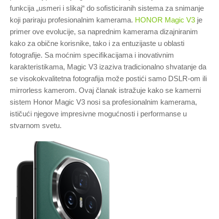
funkcija „usmeri i slikaj“ do sofisticiranih sistema za snimanje
koji pariraju profesionalnim kamerama.
HONOR Magic V3
je
primer ove evolucije, sa naprednim kamerama dizajniranim
kako za obične korisnike, tako i za entuzijaste u oblasti
fotografije. Sa moćnim specifikacijama i inovativnim
karakteristikama, Magic V3 izaziva tradicionalno shvatanje da
se visokokvalitetna fotografija može postići samo DSLR-om ili
mirrorless kamerom. Ovaj članak istražuje kako se kamerni
sistem Honor Magic V3 nosi sa profesionalnim kamerama,
ističući njegove impresivne mogućnosti i performanse u
stvarnom svetu.