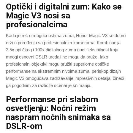
Optički i digitalni zum: Kako se
Magic V3 nosi sa
profesionalcima
Kada je reč o mogućnostima zuma, Honor Magic V3 se dobro
drži u poređenju sa profesionalnim kamerama. Kombinacija
3.5x optičkog i 100x digitalnog zuma nudi fleksibilnost koju
mnogi osnovni DSLR uređaji ne mogu da pruže. Iako
profesionalni objektivi mogu pružiti superiorne optičke
performanse na ekstremnim nivoima zuma, periskop dizajn
Magic V3 omogućava zadržavanje impresivnih detalja, čineći
ga pogodnim za različite scenarije snimanja.
Performanse pri slabom
osvetljenju: Noćni režim
naspram noćnih snimaka sa
DSLR-om