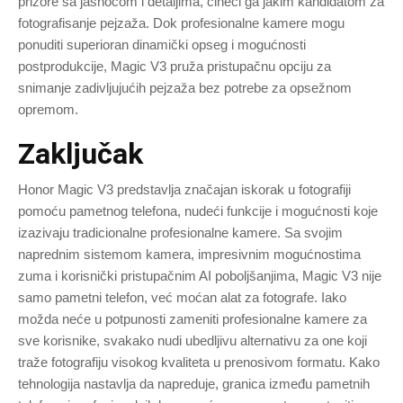
prizore sa jasnoćom i detaljima, čineći ga jakim kandidatom za
fotografisanje pejzaža. Dok profesionalne kamere mogu
ponuditi superioran dinamički opseg i mogućnosti
postprodukcije, Magic V3 pruža pristupačnu opciju za
snimanje zadivljujućih pejzaža bez potrebe za opsežnom
opremom.
Zaključak
Honor Magic V3 predstavlja značajan iskorak u fotografiji
pomoću pametnog telefona, nudeći funkcije i mogućnosti koje
izazivaju tradicionalne profesionalne kamere. Sa svojim
naprednim sistemom kamera, impresivnim mogućnostima
zuma i korisnički pristupačnim AI poboljšanjima, Magic V3 nije
samo pametni telefon, već moćan alat za fotografe. Iako
možda neće u potpunosti zameniti profesionalne kamere za
sve korisnike, svakako nudi ubedljivu alternativu za one koji
traže fotografiju visokog kvaliteta u prenosivom formatu. Kako
tehnologija nastavlja da napreduje, granica između pametnih