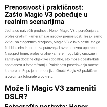
Prenosivost i praktičnost:
Zašto Magic V3 pobeđuje u
realnim scenarijima
Jedna od najvećih prednosti Honor Magic V3 u poređenju sa
profesionalnim kamerama je njegova prenosivost. Težak samo
226g i sa elegantnim dizajnom, Magic V3 je lako nositi, što ga
čini idealnim izborom za putovanja i svakodnevnu upotrebu.
Nasuprot tome, profesionalne kamere mogu biti glomazne i
zahtevaju dodatne objektive i dodatke, što može obeshrabriti
spontanost u fotografisanju. Praktičnost posedovanja moćne
kamere u džepu je neprocenjiva, čineći Magic V3 praktičnim
izborom za fotografe u pokretu.
Može li Magic V3 zameniti
DSLR?
Fotografija portreta: Honor