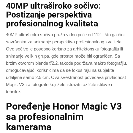
40MP ultraširoko sočivo:
Postizanje perspektiva
profesionalnog kvaliteta
40MP ultraširoko sočivo pruža vidno polje od 112°, što ga čini
savršenim za snimanje perspektiva profesionalnog kvaliteta.
Ovo sočivo je posebno korisno za arhitektonsku fotografiju ili
snimanje velikih grupa, gde prostor može biti ograničen. Sa
brzim otvorom blende f/2.2, takođe podržava makro fotografiju,
omogućavajući korisnicima da se fokusiraju na subjekte
udaljene samo 2.5 cm. Ova svestranost povećava privlačnost
Magic V3 za fotografe koji žele istražiti različite stilove i
tehnike.
Poređenje Honor Magic V3
sa profesionalnim
kamerama