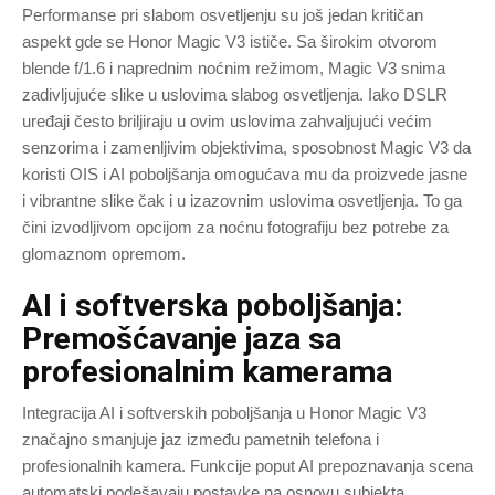
Performanse pri slabom osvetljenju su još jedan kritičan
aspekt gde se Honor Magic V3 ističe. Sa širokim otvorom
blende f/1.6 i naprednim noćnim režimom, Magic V3 snima
zadivljujuće slike u uslovima slabog osvetljenja. Iako DSLR
uređaji često briljiraju u ovim uslovima zahvaljujući većim
senzorima i zamenljivim objektivima, sposobnost Magic V3 da
koristi OIS i AI poboljšanja omogućava mu da proizvede jasne
i vibrantne slike čak i u izazovnim uslovima osvetljenja. To ga
čini izvodljivom opcijom za noćnu fotografiju bez potrebe za
glomaznom opremom.
AI i softverska poboljšanja:
Premošćavanje jaza sa
profesionalnim kamerama
Integracija AI i softverskih poboljšanja u Honor Magic V3
značajno smanjuje jaz između pametnih telefona i
profesionalnih kamera. Funkcije poput AI prepoznavanja scena
automatski podešavaju postavke na osnovu subjekta,