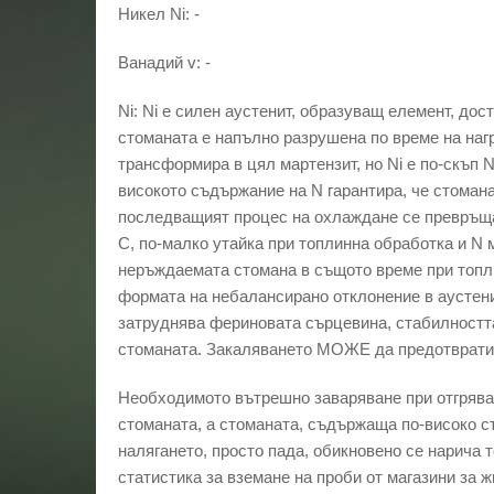
Никел Ni: -
Ванадий v: -
Ni: Ni е силен аустенит, образуващ елемент, дос
стоманата е напълно разрушена по време на наг
трансформира в цял мартензит, но Ni е по-скъп 
високото съдържание на N гарантира, че стомана
последващият процес на охлаждане се превръща в
C, по-малко утайка при топлинна обработка и N 
неръждаемата стомана в същото време при топлин
формата на небалансирано отклонение в аустенит
затруднява фериновата сърцевина, стабилността
стоманата. Закаляването МОЖЕ да предотврати 
Необходимото вътрешно заваряване при отгряван
стоманата, а стоманата, съдържаща по-високо с
налягането, просто пада, обикновено се нарича
статистика за вземане на проби от магазини за 