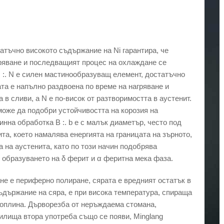
татъчно високото съдържание на Ni гарантира, че
ряване и последващият процес на охлаждане се
N :. N е силен мастинообразуващ елемент, достатъчно
та е напълно раздвоена по време на нагряване и
 сливи, а N е по-висок от разтворимостта в аустенит.
може да подобри устойчивостта на корозия на
на обработка B :. b е с малък диаметър, често под
а, което намалява енергията на границата на зърното,
 на аустенита, като по този начин подобрява
образуването на δ ферит и α феритна мека фаза.
е е периферно полиране, сярата е вредният остатък в
ъдържание на сяра, е при висока температура, спираща
 топлина. Дърворезба от неръждаема стомана,
жилища втора употреба също се появи, Minglang