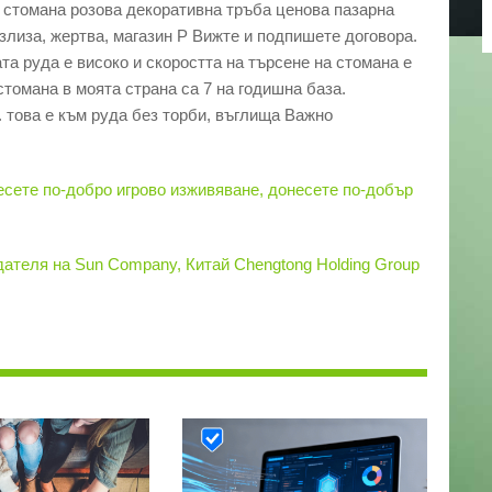
 стомана розова декоративна тръба ценова пазарна
излиза, жертва, магазин P Вижте и подпишете договора.
та руда е високо и скоростта на търсене на стомана е
стомана в моята страна са 7 на годишна база.
 това е към руда без торби, въглища Важно
есете по-добро игрово изживяване, донесете по-добър
ателя на Sun Company, Китай Chengtong Holding Group