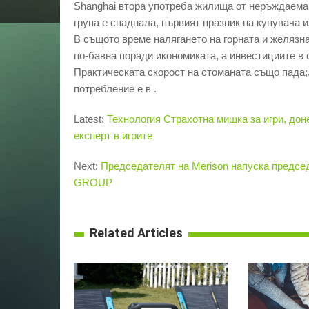
Shanghai втора употреба жилища от неръждаема
група е спаднала, първият празник на купувача 
В същото време налягането на горната и желязна
по-бавна поради икономиката, а инвестициите в 
Практическата скорост на стоманата също пада;.
потребление е в .
Latest:
Технология Страхотна мишка за игри, дон
експерт в игрите
Next:
Председателят на Merison напуска председ
GROUP
Related Articles