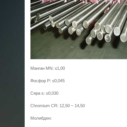
Манган MN: ≤1,00
Фосфор P: ≤0,045
Сяра s: ≤0,030
Chromium CR: 12,50 ~ 14,50
Молибден: