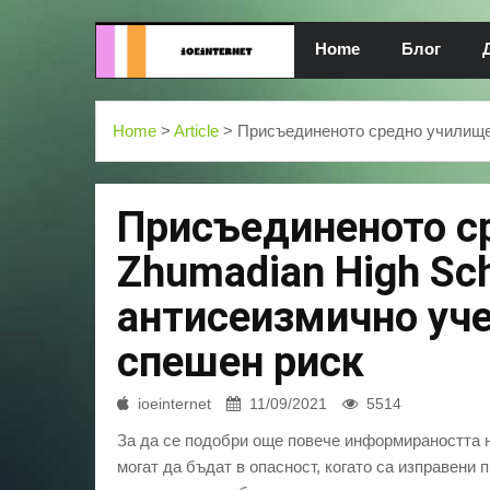
Home
Блог
Home
>
Article
> Присъединеното средно училище 
Присъединеното с
Zhumadian High Sc
антисеизмично уче
спешен риск
ioeinternet
11/09/2021
5514
За да се подобри още повече информираността н
могат да бъдат в опасност, когато са изправени