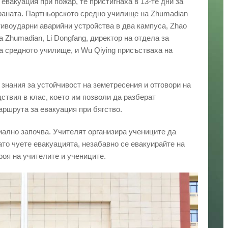
евакуация при пожар, те пристигнаха в 13-те дни за
раната. Партньорското средно училище на Zhumadian
тивоударни аварийни устройства в два кампуса, Zhao
 Zhumadian, Li Dongfang, директор на отдела за
 на средното училище, и Wu Qiying присъстваха на
знания за устойчивост на земетресения и отговори на
ствия в клас, което им позволи да разберат
аршрута за евакуация при бягство.
ално започва. Учителят организира учениците да
ато чуете евакуацията, незабавно се евакуирайте на
роя на учителите и учениците.