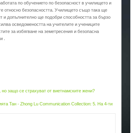
аботата по обучението по безопасност в училището и
те относно безопасността. Училището също така ще
пит и допълнително ще подобри способността за бързо
силва осведомеността на учителите и учениците
тите за избягване на земетресения и безопасна
и .
 но защо се страхуват от виетнамските жени?
та Тан - Zhong Lu Communication Collection: 5. На 4-ти