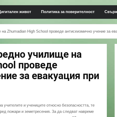
Дигитален живот
Политика за поверителност
Свърже
на Zhumadian High School проведе антисеизмично учение за ев
редно училище на
hool проведе
ние за евакуация при
а учителите и учениците относно безопасността, те
 пред пожари и земетресения. За да следват навреме