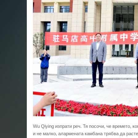
Wu Qiying изпрати реч. Тя посочи, че времето, к
и не малко, алармената камбана трябва да раст