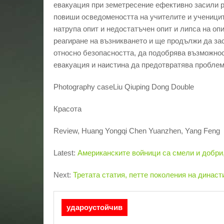
евакуация при земетресение ефективно засили р
повиши осведомеността на учителите и ученици
натрупа опит и недостатъчен опит и липса на о
реагиране на възникването и ще продължи да за
относно безопасността, да подобрява възможнос
евакуация и наистина да предотвратява проблем
Photography caseLiu Qiuping Dong Double
Красота
Review, Huang Yongqi Chen Yuanzhen, Yang Feng
Latest:
Американските войници са смели и добри,
Next:
Третата статия, петте поколения на династия
удароустойчив