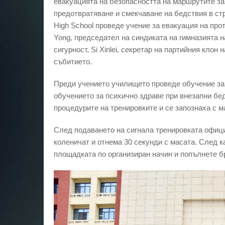
евакуацията на безопасността на маршрутите за 
предотвратяване и смекчаване на бедствия в ст
High School проведе учение за евакуация на про
Yong, председател на синдиката на гимназията на
сигурност, Si Xinlei, секретар на партийния клон
събитието.
Преди учението училището проведе обучение за 
обучението за психично здраве при внезапни бед
процедурите на тренировките и се запознаха с м
След подаването на сигнала тренировката офици
коленичат и отнема 30 секунди с масата. След к
площадката по организиран начин и попълнете б