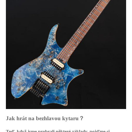
Jak hrát na bezhlavou kytaru
？
Teď, když jsme probrali některé základy, pojďme si