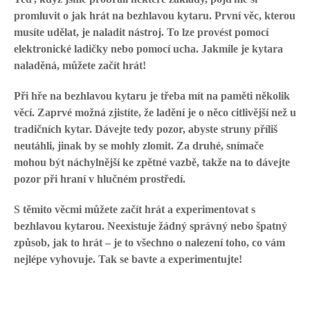
promluvit o jak hrát na bezhlavou kytaru. První věc, kterou
musíte udělat, je naladit nástroj. To lze provést pomocí
elektronické ladičky nebo pomocí ucha. Jakmile je kytara
naladěná, můžete začít hrát!
Při hře na bezhlavou kytaru je třeba mít na paměti několik
věcí. Zaprvé možná zjistíte, že ladění je o něco citlivější než u
tradičních kytar. Dávejte tedy pozor, abyste struny příliš
neutáhli, jinak by se mohly zlomit. Za druhé, snímače
mohou být náchylnější ke zpětné vazbě, takže na to dávejte
pozor při hraní v hlučném prostředí.
S těmito věcmi můžete začít hrát a experimentovat s
bezhlavou kytarou. Neexistuje žádný správný nebo špatný
způsob, jak to hrát – je to všechno o nalezení toho, co vám
nejlépe vyhovuje. Tak se bavte a experimentujte!