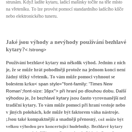
strunám. Když ladíte kytaru, ladicí mašinky točíte na těle místo
na vřeteníku. To lze provést pomocí standardního ladícího klíče
nebo elektronického tuneru.
Jaké jsou výhody a nevýhody používání bezhlavé
kytary?
< /strong>
Používání bezhlavé kytary má několik výhod. Jedním z nich
je, že se může
hrát pohodlněji
protože na jednom konci není
žádný těžký vřeteník. To vám může pomoci
vyhnout se
bolestem krku
< span style="font-family: 'Times New
Roman';font-size: 16px"> při hraní po dlouhou dobu. Další
výhodou je, že bezhlavé kytary jsou často
vyrovnanější než
tradiční kytary
. To vám může pomoci při hraní vestoje nebo
v jiných polohách, kde může být faktorem váha nástroje.
;
Jsou také
kompaktnější a snadněji přenosný
, což může být
velkou výhodou pro koncertující hudebníky. Bezhlavé kytary