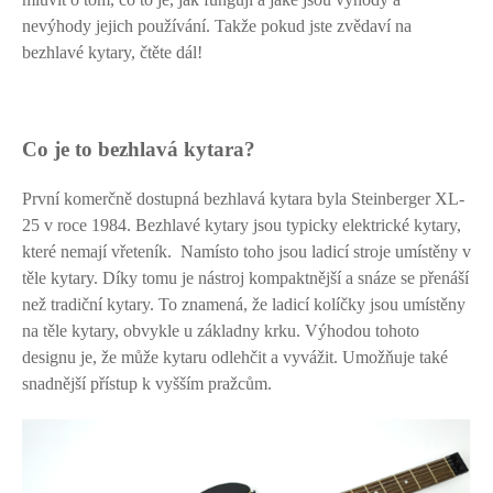
nevýhody jejich používání. Takže pokud jste zvědaví na
bezhlavé kytary, čtěte dál!
Co je to bezhlavá kytara?
První komerčně dostupná bezhlavá kytara byla Steinberger XL-
25 v roce 1984. Bezhlavé kytary jsou typicky elektrické kytary,
které nemají vřeteník. Namísto toho jsou ladicí stroje umístěny v
těle kytary. Díky tomu je nástroj kompaktnější a snáze se přenáší
než tradiční kytary. To znamená, že ladicí kolíčky jsou umístěny
na těle kytary, obvykle u základny krku. Výhodou tohoto
designu je, že může kytaru odlehčit a vyvážit. Umožňuje také
snadnější přístup k vyšším pražcům.