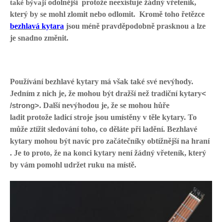
odolnější
protože neexistuje žádný vřeteník,
také bývají
který by se mohl zlomit nebo odlomit.
Kromě toho
řetězce
bezhlavá kytara
jsou méně pravděpodobně prasknou a lze
je snadno změnit
.
Používání bezhlavé kytary má však také své nevýhody.
Jedním z nich je, že mohou být
dražší než tradiční kytary
<
/strong>
. Další nevýhodou je, že se mohou
hůře
ladit
protože ladicí stroje jsou umístěny v těle kytary. To
může ztížit sledování toho, co děláte při ladění. Bezhlavé
kytary mohou být navíc
pro začátečníky obtížnější na hraní
. Je to proto, že na konci kytary není žádný vřeteník, který
by vám pomohl udržet ruku na místě.