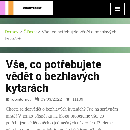
Domov
>
Článek
> Vše, co potřebujete vědět o bezhlavých
kytarách
Vše, co potřebujete
vědět o bezhlavých
kytarách
ioeinternet
09/03/2022
11139
Chcete se dozvědět o bezhlavých kytarách? Jste na správném
místě! V tomto příspěvku na blogu probereme vše, co
potřebujete vědět o těchto jedinečných nástrojích. Budeme
mluvit o tom, co to je, jak fungují a jaké jsou výhody a