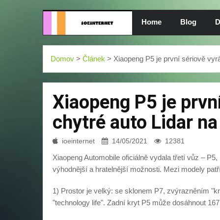
Home
Blog
D
Domov
>
Článek
> Xiaopeng P5 je první sériově vyr
Xiaopeng P5 je prvn
chytré auto Lidar na
ioeinternet
14/05/2021
12381
Xiaopeng Automobile oficiálně vydala třetí vůz – P5,
výhodnější a hratelnější možnosti. Mezi modely patří
1) Prostor je velký: se sklonem P7, zvýrazněním "kr
"technology life". Zadní kryt P5 může dosáhnout 167