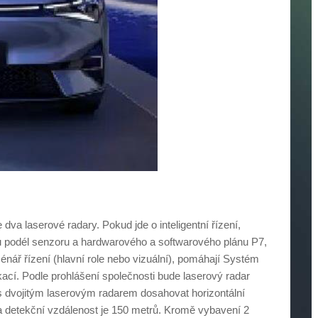
dva laserové radary. Pokud jde o inteligentní řízení,
u podél senzoru a hardwarového a softwarového plánu P7,
énář řízení (hlavní role nebo vizuální), pomáhají Systém
í. Podle prohlášení společnosti bude laserový radar
 dvojitým laserovým radarem dosahovat horizontální
a detekční vzdálenost je 150 metrů. Kromě vybavení 2