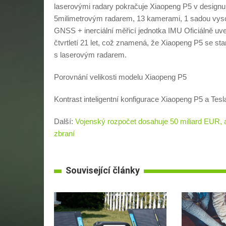
laserovými radary pokračuje Xiaopeng P5 v designu
5milimetrovým radarem, 13 kamerami, 1 sadou vyso
GNSS + inerciální měřicí jednotka IMU Oficiálně u
čtvrtletí 21 let, což znamená, že Xiaopeng P5 se s
s laserovým radarem.
Porovnání velikosti modelu Xiaopeng P5
Kontrast inteligentní konfigurace Xiaopeng P5 a Tes
Další:
Vojenský rozpočet dosahuje 50 miliard EUR,
zbraní
Související články