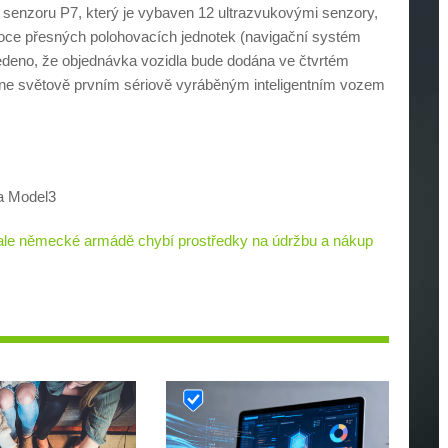
 senzoru P7, který je vybaven 12 ultrazvukovými senzory,
ce přesných polohovacích jednotek (navigační systém
vedeno, že objednávka vozidla bude dodána ve čtvrtém
tane světově prvním sériově vyráběným inteligentním vozem
la Model3
 ale německé armádě chybí prostředky na údržbu a nákup