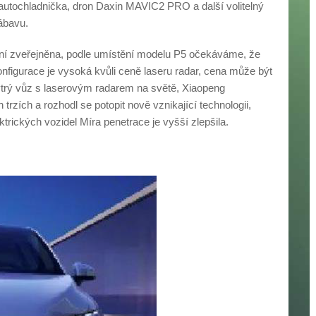
, autochladnička, dron Daxin MAVIC2 PRO a další volitelný
ábavu.
není zveřejněna, podle umístění modelu P5 očekáváme, že
onfigurace je vysoká kvůli ceně laseru radar, cena může být
ytrý vůz s laserovým radarem na světě, Xiaopeng
trzích a rozhodl se potopit nově vznikající technologii,
ktrických vozidel Míra penetrace je vyšší zlepšila.