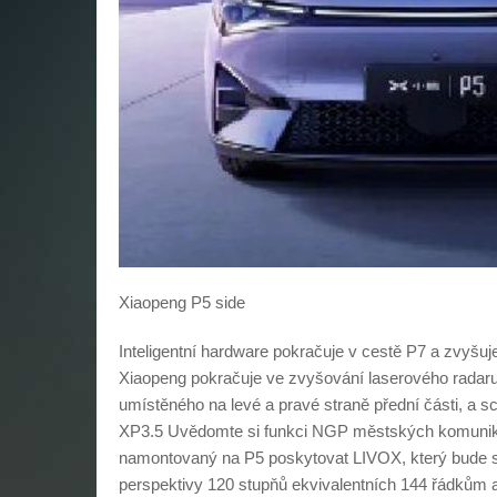
Xiaopeng P5 side
Inteligentní hardware pokračuje v cestě P7 a zvyšuje 
Xiaopeng pokračuje ve zvyšování laserového radar
umístěného na levé a pravé straně přední části, a sc
XP3.5 Uvědomte si funkci NGP městských komunikac
namontovaný na P5 poskytovat LIVOX, který bude s
perspektivy 120 stupňů ekvivalentních 144 řádkům 