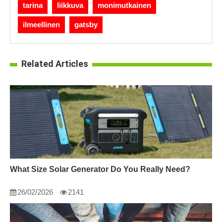
tarina
liikkuva
monimutkainen
ilmeellinen
gatsby
Related Articles
What Size Solar Generator Do You Really Need?
26/02/2026
2141