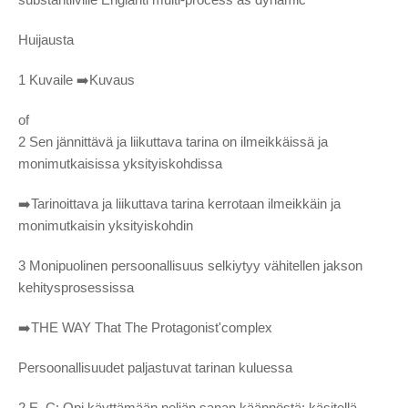
Huijausta
1 Kuvaile ➡️Kuvaus
of
2 Sen jännittävä ja liikuttava tarina on ilmeikkäissä ja
monimutkaisissa yksityiskohdissa
➡️Tarinoittava ja liikuttava tarina kerrotaan ilmeikkäin ja
monimutkaisin yksityiskohdin
3 Monipuolinen persoonallisuus selkiytyy vähitellen jakson
kehitysprosessissa
➡️THE WAY That The Protagonist'complex
Persoonallisuudet paljastuvat tarinan kuluessa
2.E–C: Opi käyttämään neljän sanan käännöstä; käsitellä