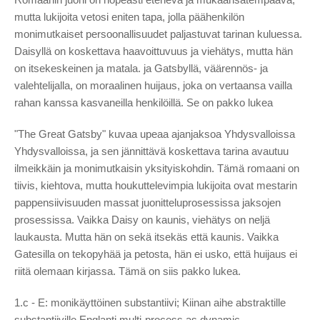
mutta lukijoita vetosi eniten tapa, jolla päähenkilön
monimutkaiset persoonallisuudet paljastuvat tarinan kuluessa.
Daisyllä on koskettava haavoittuvuus ja viehätys, mutta hän
on itsekeskeinen ja matala. ja Gatsbyllä, väärennös- ja
valehtelijalla, on moraalinen huijaus, joka on vertaansa vailla
rahan kanssa kasvaneilla henkilöillä. Se on pakko lukea
"The Great Gatsby" kuvaa upeaa ajanjaksoa Yhdysvalloissa
Yhdysvalloissa, ja sen jännittävä koskettava tarina avautuu
ilmeikkäin ja monimutkaisin yksityiskohdin. Tämä romaani on
tiivis, kiehtova, mutta houkuttelevimpia lukijoita ovat mestarin
pappensiivisuuden massat juonitteluprosessissa jaksojen
prosessissa. Vaikka Daisy on kaunis, viehätys on neljä
laukausta. Mutta hän on sekä itsekäs että kaunis. Vaikka
Gatesilla on tekopyhää ja petosta, hän ei usko, että huijaus ei
riitä olemaan kirjassa. Tämä on siis pakko lukea.
1.c - E: monikäyttöinen substantiivi; Kiinan aihe abstraktille
substantiiville Englanti multi-process as dynamic