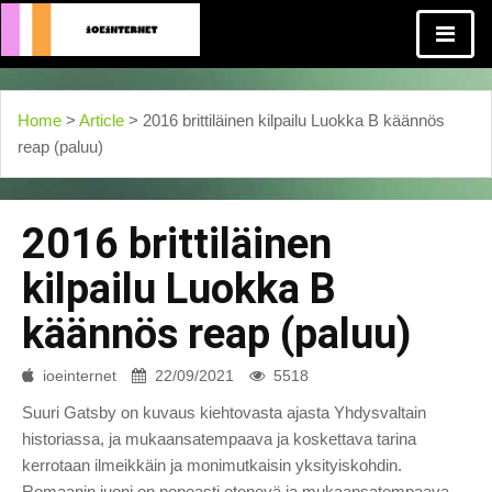
Home
>
Article
> 2016 brittiläinen kilpailu Luokka B käännös
reap (paluu)
2016 brittiläinen
kilpailu Luokka B
käännös reap (paluu)
ioeinternet
22/09/2021
5518
Suuri Gatsby on kuvaus kiehtovasta ajasta Yhdysvaltain
historiassa, ja mukaansatempaava ja koskettava tarina
kerrotaan ilmeikkäin ja monimutkaisin yksityiskohdin.
Romaanin juoni on nopeasti etenevä ja mukaansatempaava,