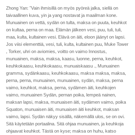
Zhong Yan: "Vain ihmisillä on myös pyöreä jalka, siellä on
taivaallinen kuva, yin ja yang nostavat ja maailman kone.
Munuainen on vettä, sydän on tulta, maksa on puuta, keuhkot
on kultaa, perna on maa. Elämän jälkeen vesi, puu, tuli, tuli,
maa, kulta, kultainen vesi. Elävä on äiti, eloon jäänyt on lapsi.
Jos viisi elementtiä, vesi, tuli, kulta, kultainen puu, Muke Tower
, Torker, uhri on aviomies, voitto on vaimo Innostus,
munuainen, maksa, maksa, kaasu, luonne, perna, keuhkot,
keuhkokaasu, keuhkokaasu, munuaiskaasu ., Munuainen
gramma, sydänkaasu, keuhkokaasu, maksa maksa, maksa,
perna, perna, munuainen, munuainen, sydän, maksa, perna
vaimo, keuhkot, maksa, perna, sydämen äiti, keuhkojen
vaimo, munuainen Sydän, pernan poika, lempeä nainen,
maksan lapsi, maksa, munuaisen äiti, sydämen vaimo, poika
Squaton, munuaisen äiti, munuaisen äiti keuhkot, maksan
vaimo, lapsi. Sydän näkyy sisällä, näkemällä ulos, se on ovi.
Sitä käytetään portaalina. Sitä ohjaa munuainen, ja keuhkoja
ohjaavat keuhkot. Tästä on kyse; maksa on huhu, katso