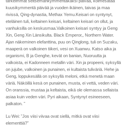
tärkeimmät seitsemänkymmentäkaksi päivää, kolmesataa
kuusikymmentä päivää ja vuoden ikäinen, taivas ja maa
rivissä, Qing-dynastia, Methax Yemu.Keisari on syntynyt,
eteläinen tuli, keltainen keisari, keltainen keisari on ollut, ja
vanhuksilla on keskusmaa.Valkoinen keisari syntyy ja Geng
Xin, Geng Xin Länsikulta. Black Emperor,, Northern Water.
Ajan näkeminen elefanttina, puu on Qinglong, tuli on Suzaku,
maaperä on valkoinen tiikeri, vesi on Xuanwu. Katso aika ja
organismi, B ja Genghe, kevät on banian, Nuoruutta ja
valkoista, ei Kadonneen metallin väri. Xin ja propeeni, syksyllä
on jujube, valkoinen ja punainen, ei kultaista tuliväriä. Hehe ja
Geng, loppukesällä on syksyllä meloni, etkä menetä maan
väriä. Näköillä kesä on punainen, musta, ei vettä, veden väri.
On oranssia, mustaa ja keltaista, eikä ole olemassa sellaista
asiaa kuin veden väri. Pyri aikaan, Syntynyt esineeseen,
palkaton. "
Lu Wei: "Jos viisi viivaa ovat siellä, mitkä ovat viisi
elementtiä?"