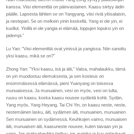
kanssa. Viisi elementtiä on päinvastainen. Kaasu siirtyy äidin
päälle. Lapsesta lähtien se on Yangyang, viisi riviä ylösalaisin,
ja nestepari. Se on melkein yinin keskellä. Yang ei ole yin, ei
kuollut. Yinillä ei ole yangia ei elämää, loppujen lopuksi yin on
pidempi."
Lu Yan: "Viisi elementtiä ovat yinissä ja yangissa. Niin sanottu
yksi kaasu, mikä se on?"
Zhong Yan: "Yksi kaasu, isä ja äiti," Vatsa, mahalaukku, tämä
on yin muodostuu olemuksesta, ja sen kosteus on
ensimmäisessä elämässä, pieni Yuanyang on toisessa
munuaisessa. Ja munuainen, vesi on myös, vesi on tulta,
ruusu on kaasu, koska kaasu nousee sydäntä kohti. Sydän,
Yang myös, Yang Heyang, Tai Chi Yin, on kaasu neste, neste,
nestemäinen lasku, äiti, sydämen äiti, munuainen, munuainen
Sen munuainen on sydämessä. Keuhkojen vaimo, munuaisen
äiti, munuaisen äiti, kaasuneste nousee, kuten taivaan yin ja
yang. Jos maksakeuhko tarttuu, jos aurinko ja kuu palautuvat.