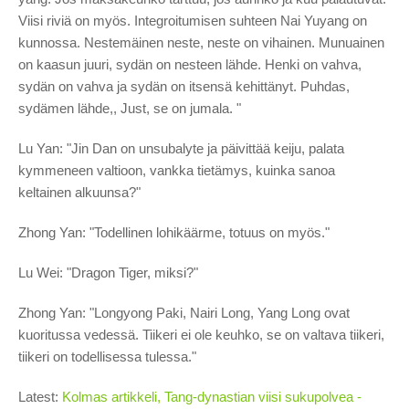
Viisi riviä on myös. Integroitumisen suhteen Nai Yuyang on
kunnossa. Nestemäinen neste, neste on vihainen. Munuainen
on kaasun juuri, sydän on nesteen lähde. Henki on vahva,
sydän on vahva ja sydän on itsensä kehittänyt. Puhdas,
sydämen lähde,, Just, se on jumala. "
Lu Yan: "Jin Dan on unsubalyte ja päivittää keiju, palata
kymmeneen valtioon, vankka tietämys, kuinka sanoa
keltainen alkuunsa?"
Zhong Yan: "Todellinen lohikäärme, totuus on myös."
Lu Wei: "Dragon Tiger, miksi?"
Zhong Yan: "Longyong Paki, Nairi Long, Yang Long ovat
kuoritussa vedessä. Tiikeri ei ole keuhko, se on valtava tiikeri,
tiikeri on todellisessa tulessa."
Latest:
Kolmas artikkeli, Tang-dynastian viisi sukupolvea -