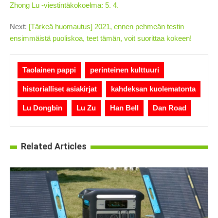
Zhong Lu -viestintäkokoelma: 5. 4.
Next:
[Tärkeä huomautus] 2021, ennen pehmeän testin
ensimmäistä puoliskoa, teet tämän, voit suorittaa kokeen!
Taolainen pappi
perinteinen kulttuuri
historialliset asiakirjat
kahdeksan kuolematonta
Lu Dongbin
Lu Zu
Han Bell
Dan Road
Related Articles