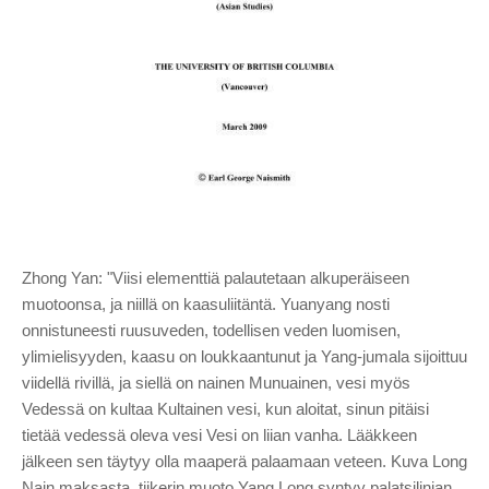
Zhong Yan: "Viisi elementtiä palautetaan alkuperäiseen
muotoonsa, ja niillä on kaasuliitäntä. Yuanyang nosti
onnistuneesti ruusuveden, todellisen veden luomisen,
ylimielisyyden, kaasu on loukkaantunut ja Yang-jumala sijoittuu
viidellä rivillä, ja siellä on nainen Munuainen, vesi myös
Vedessä on kultaa Kultainen vesi, kun aloitat, sinun pitäisi
tietää vedessä oleva vesi Vesi on liian vanha. Lääkkeen
jälkeen sen täytyy olla maaperä palaamaan veteen. Kuva Long
Nain maksasta, tiikerin muoto Yang Long syntyy palatsilinjan