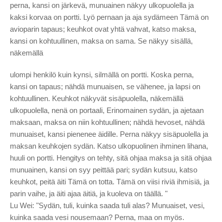
perna, kansi on järkevä, munuainen näkyy ulkopuolella ja
kaksi korvaa on portti. Lyö pernaan ja aja sydämeen Tämä on
avioparin tapaus; keuhkot ovat yhtä vahvat, katso maksa,
kansi on kohtuullinen, maksa on sama. Se näkyy sisällä,
näkemällä
ulompi henkilö kuin kynsi, silmällä on portti. Koska perna,
kansi on tapaus; nähdä munuaisen, se vähenee, ja lapsi on
kohtuullinen. Keuhkot näkyvät sisäpuolella, näkemällä
ulkopuolella, nenä on portaali, Erinomainen sydän, ja ajetaan
maksaan, maksa on niin kohtuullinen; nähdä hevoset, nähdä
munuaiset, kansi pienenee äidille. Perna näkyy sisäpuolella ja
maksan keuhkojen sydän. Katso ulkopuolinen ihminen lihana,
huuli on portti. Hengitys on tehty, sitä ohjaa maksa ja sitä ohjaa
munuainen, kansi on syy peittää pari; sydän kutsuu, katso
keuhkot, peitä äiti Tämä on totta. Tämä on viisi riviä ihmisiä, ja
parin vaihe, ja äiti ajaa äitiä, ja kuoleva on täällä. "
Lu Wei: "Sydän, tuli, kuinka saada tuli alas? Munuaiset, vesi,
kuinka saada vesi nousemaan? Perna, maa on myös.