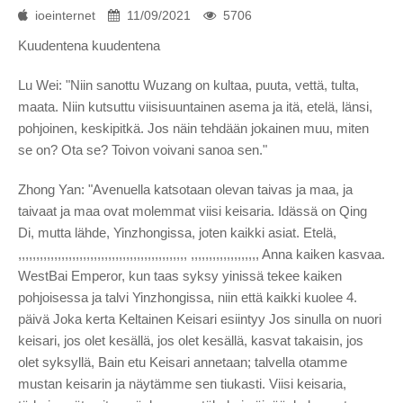
ioeinternet
11/09/2021
5706
Kuudentena kuudentena
Lu Wei: "Niin sanottu Wuzang on kultaa, puuta, vettä, tulta,
maata. Niin kutsuttu viisisuuntainen asema ja itä, etelä, länsi,
pohjoinen, keskipitkä. Jos näin tehdään jokainen muu, miten
se on? Ota se? Toivon voivani sanoa sen."
Zhong Yan: "Avenuella katsotaan olevan taivas ja maa, ja
taivaat ja maa ovat molemmat viisi keisaria. Idässä on Qing
Di, mutta lähde, Yinzhongissa, joten kaikki asiat. Etelä,
,,,,,,,,,,,,,,,,,,,,,,,,,,,,,,,,,,,,,,,,,,,,,,, ,,,,,,,,,,,,,,,,,,, Anna kaiken kasvaa.
WestBai Emperor, kun taas syksy yinissä tekee kaiken
pohjoisessa ja talvi Yinzhongissa, niin että kaikki kuolee 4.
päivä Joka kerta Keltainen Keisari esiintyy Jos sinulla on nuori
keisari, jos olet kesällä, jos olet kesällä, kasvat takaisin, jos
olet syksyllä, Bain etu Keisari annetaan; talvella otamme
mustan keisarin ja näytämme sen tiukasti. Viisi keisaria,