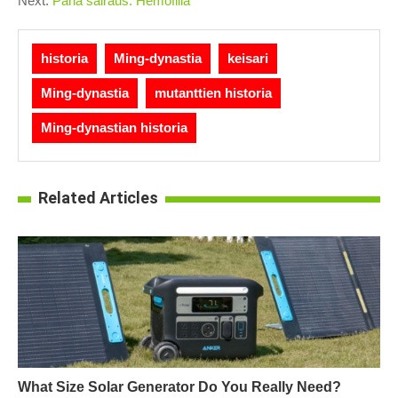
Next:
Paha sairaus: Hemofilia
historia
Ming-dynastia
keisari
Ming-dynastia
mutanttien historia
Ming-dynastian historia
Related Articles
What Size Solar Generator Do You Really Need?