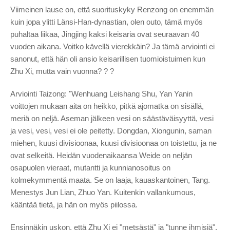
Viimeinen lause on, että suorituskyky Renzong on enemmän
kuin jopa ylitti Länsi-Han-dynastian, olen outo, tämä myös
puhaltaa liikaa, Jingjing kaksi keisaria ovat seuraavan 40
vuoden aikana. Voitko kävellä vierekkäin? Ja tämä arviointi ei
sanonut, että hän oli ansio keisarillisen tuomioistuimen kun
Zhu Xi, mutta vain vuonna? ? ?
Arviointi Taizong: "Wenhuang Leishang Shu, Yan Yanin
voittojen mukaan aita on heikko, pitkä ajomatka on sisällä,
meriä on neljä. Aseman jälkeen vesi on säästäväisyyttä, vesi
ja vesi, vesi, vesi ei ole peitetty. Dongdan, Xiongunin, saman
miehen, kuusi divisioonaa, kuusi divisioonaa on toistettu, ja ne
ovat selkeitä. Heidän vuodenaikaansa Weide on neljän
osapuolen vieraat, mutantti ja kunnianosoitus on
kolmekymmentä maata. Se on laaja, kauaskantoinen, Tang.
Menestys Jun Lian, Zhuo Yan. Kuitenkin vallankumous,
kääntää tietä, ja hän on myös piilossa.
Ensinnäkin uskon, että Zhu Xi ei "metsästä" ja "tunne ihmisiä",