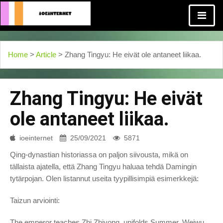
Home
>
Article
> Zhang Tingyu: He eivät ole antaneet liikaa.
Zhang Tingyu: He eivät
ole antaneet liikaa.
ioeinternet
25/09/2021
5871
Qing-dynastian historiassa on paljon siivousta, mikä on
tällaista ajatella, että Zhang Tingyu haluaa tehdä Damingin
tytärpojan. Olen listannut useita tyypillisimpiä esimerkkejä:
Taizun arviointi:
The emperor teaches Zhi Zhiyong, unifolds Summer, Weiwu