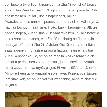
voit luetella tyypillisen tapauksen, ja Zhu Xi voi tehdä terassin
kuten Han Wen Emperor. : "Baijin, kymmenen parasta." Olen
ensimmäinen keisari, usein häpeissäni, miksi!
"Vartalovaatteet, onneksi puuttuvat mades, ei ole välähdystä,
näyttää Dunqu, maailmalle. Hoito, kaikki keramiikka, älä tee,
hopea, hopea, kupari, tina kuin säästäväinen" ? Tällä hetkellä
jotkut saattavat sanoa, että Zhu Yuanzhang on "kvartaalin
hautajaiset", sanoi Zhu Xi "," Joten Zhu Xi on myös erittäin
säästäväinen, mutta itse asiassa hautaaminen ei tarvitse
kulta- ja hopeakoruja, se on normaalia, koska tämä Se on
keisarin perinteinen voima. Keisari, jota ei tarvitse syyttää
historiassa, nappaa myös paljon. Et voi selittää häntä, eikä
Ming-jauheen taika ympärilläni ole hyvä. Kuinka voin tuntea
ihmisiä? Ren, se on, en voi muuttaa tänne, anna ministerille
paljon n