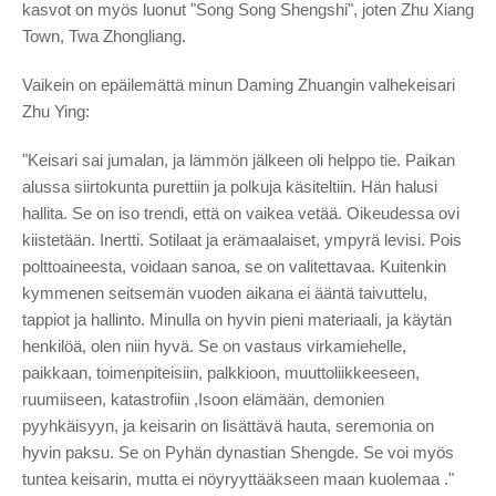
kasvot on myös luonut "Song Song Shengshi", joten Zhu Xiang
Town, Twa Zhongliang.
Vaikein on epäilemättä minun Daming Zhuangin valhekeisari
Zhu Ying:
"Keisari sai jumalan, ja lämmön jälkeen oli helppo tie. Paikan
alussa siirtokunta purettiin ja polkuja käsiteltiin. Hän halusi
hallita. Se on iso trendi, että on vaikea vetää. Oikeudessa ovi
kiistetään. Inertti. Sotilaat ja erämaalaiset, ympyrä levisi. Pois
polttoaineesta, voidaan sanoa, se on valitettavaa. Kuitenkin
kymmenen seitsemän vuoden aikana ei ääntä taivuttelu,
tappiot ja hallinto. Minulla on hyvin pieni materiaali, ja käytän
henkilöä, olen niin hyvä. Se on vastaus virkamiehelle,
paikkaan, toimenpiteisiin, palkkioon, muuttoliikkeeseen,
ruumiiseen, katastrofiin ,Isoon elämään, demonien
pyyhkäisyyn, ja keisarin on lisättävä hauta, seremonia on
hyvin paksu. Se on Pyhän dynastian Shengde. Se voi myös
tuntea keisarin, mutta ei nöyryyttääkseen maan kuolemaa ."