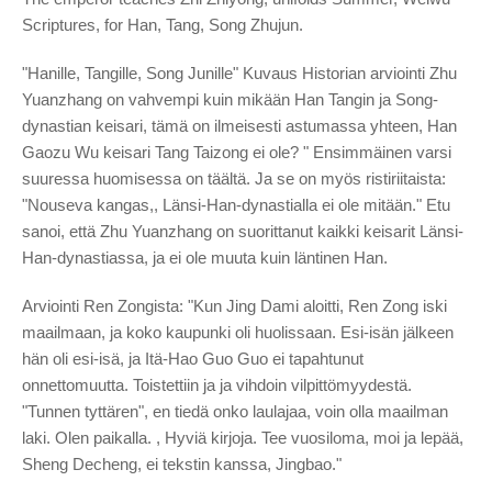
Scriptures, for Han, Tang, Song Zhujun.
"Hanille, Tangille, Song Junille" Kuvaus Historian arviointi Zhu
Yuanzhang on vahvempi kuin mikään Han Tangin ja Song-
dynastian keisari, tämä on ilmeisesti astumassa yhteen, Han
Gaozu Wu keisari Tang Taizong ei ole? " Ensimmäinen varsi
suuressa huomisessa on täältä. Ja se on myös ristiriitaista:
"Nouseva kangas,, Länsi-Han-dynastialla ei ole mitään." Etu
sanoi, että Zhu Yuanzhang on suorittanut kaikki keisarit Länsi-
Han-dynastiassa, ja ei ole muuta kuin läntinen Han.
Arviointi Ren Zongista: "Kun Jing Dami aloitti, Ren Zong iski
maailmaan, ja koko kaupunki oli huolissaan. Esi-isän jälkeen
hän oli esi-isä, ja Itä-Hao Guo Guo ei tapahtunut
onnettomuutta. Toistettiin ja ja vihdoin vilpittömyydestä.
"Tunnen tyttären", en tiedä onko laulajaa, voin olla maailman
laki. Olen paikalla. , Hyviä kirjoja. Tee vuosiloma, moi ja lepää,
Sheng Decheng, ei tekstin kanssa, Jingbao."