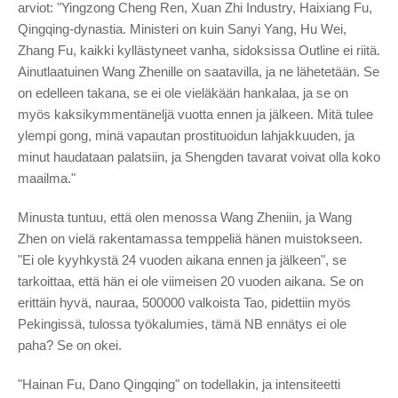
arviot: "Yingzong Cheng Ren, Xuan Zhi Industry, Haixiang Fu,
Qingqing-dynastia. Ministeri on kuin Sanyi Yang, Hu Wei,
Zhang Fu, kaikki kyllästyneet vanha, sidoksissa Outline ei riitä.
Ainutlaatuinen Wang Zhenille on saatavilla, ja ne lähetetään. Se
on edelleen takana, se ei ole vieläkään hankalaa, ja se on
myös kaksikymmentäneljä vuotta ennen ja jälkeen. Mitä tulee
ylempi gong, minä vapautan prostituoidun lahjakkuuden, ja
minut haudataan palatsiin, ja Shengden tavarat voivat olla koko
maailma."
Minusta tuntuu, että olen menossa Wang Zheniin, ja Wang
Zhen on vielä rakentamassa temppeliä hänen muistokseen.
"Ei ole kyyhkystä 24 vuoden aikana ennen ja jälkeen", se
tarkoittaa, että hän ei ole viimeisen 20 vuoden aikana. Se on
erittäin hyvä, nauraa, 500000 valkoista Tao, pidettiin myös
Pekingissä, tulossa työkalumies, tämä NB ennätys ei ole
paha? Se on okei.
"Hainan Fu, Dano Qingqing" on todellakin, ja intensiteetti