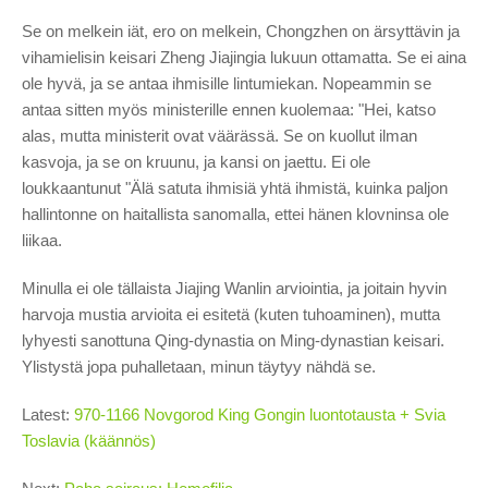
Se on melkein iät, ero on melkein, Chongzhen on ärsyttävin ja
vihamielisin keisari Zheng Jiajingia lukuun ottamatta. Se ei aina
ole hyvä, ja se antaa ihmisille lintumiekan. Nopeammin se
antaa sitten myös ministerille ennen kuolemaa: "Hei, katso
alas, mutta ministerit ovat väärässä. Se on kuollut ilman
kasvoja, ja se on kruunu, ja kansi on jaettu. Ei ole
loukkaantunut "Älä satuta ihmisiä yhtä ihmistä, kuinka paljon
hallintonne on haitallista sanomalla, ettei hänen klovninsa ole
liikaa.
Minulla ei ole tällaista Jiajing Wanlin arviointia, ja joitain hyvin
harvoja mustia arvioita ei esitetä (kuten tuhoaminen), mutta
lyhyesti sanottuna Qing-dynastia on Ming-dynastian keisari.
Ylistystä jopa puhalletaan, minun täytyy nähdä se.
Latest:
970-1166 Novgorod King Gongin luontotausta + Svia
Toslavia (käännös)