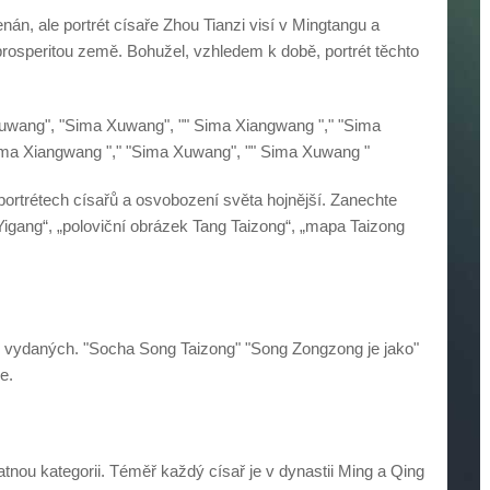
nán, ale portrét císaře Zhou Tianzi visí v Mingtangu a
 prosperitou země. Bohužel, vzhledem k době, portrét těchto
 Xuwang", "Sima Xuwang", "" Sima Xiangwang "," "Sima
ima Xiangwang "," "Sima Xuwang", "" Sima Xuwang "
portrétech císařů a osvobození světa hojnější. Zanechte
 Yigang“, „poloviční obrázek Tang Taizong“, „mapa Taizong
ů vydaných. "Socha Song Taizong" "Song Zongzong je jako"
e.
atnou kategorii. Téměř každý císař je v dynastii Ming a Qing