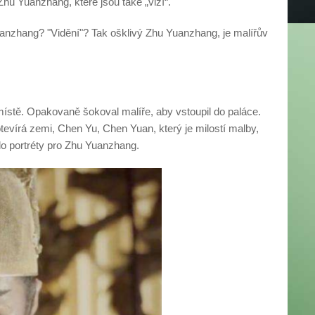
Zhu Yuanzhang, které jsou také „vizí“.
nzhang? "Vidění"? Tak ošklivý Zhu Yuanzhang, je malířův
ístě. Opakovaně šokoval malíře, aby vstoupil do paláce.
tevírá zemi, Chen Yu, Chen Yuan, který je milostí malby,
lo portréty pro Zhu Yuanzhang.