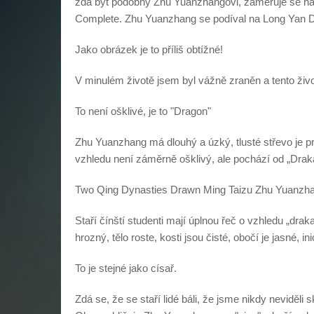
zdá být podobný Zhu Yuanzhangovi, zaměřuje se na 
Complete. Zhu Yuanzhang se podíval na Long Yan D
Jako obrázek je to příliš obtížné!
V minulém životě jsem byl vážně zraněn a tento živ
To není ošklivé, je to "Dragon"
Zhu Yuanzhang má dlouhý a úzký, tlusté střevo je p
vzhledu není záměrně ošklivý, ale pochází od „Drak
Two Qing Dynasties Drawn Ming Taizu Zhu Yuanzhan
Staří čínští studenti mají úplnou řeč o vzhledu „draka
hrozný, tělo roste, kosti jsou čisté, obočí je jasné, in
To je stejné jako císař.
Zdá se, že se staří lidé báli, že jsme nikdy neviděli