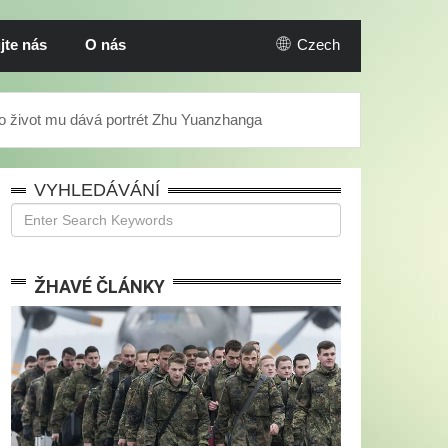
jte nás
O nás
Czech
to život mu dává portrét Zhu Yuanzhanga
VYHLEDÁVÁNÍ
ŽHAVÉ ČLÁNKY