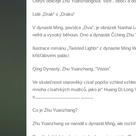
Obrys obličeje Zhu Yuanzhangova "vize", obočí a dok
Lidé „Drak“ v „Draku“
V dynastii Ming, povídce „Dva“, je obrázek Nanhai L
nefrit a vysoký běhoun. Ono a dynastie Čching Zhu 
Ilustrace románu „Twisted Lights“ z dynastie Ming 
křišťálovém paláci
Qing Dynasty, Zhu Yuanzhang, "Vision"
Ve skutečnosti starověký císař popíše vzhled vzhledu
mnoha císařských mudrců, jako je“ Huang Di Long Yo
v,,,,,,,,,,,,,,,,,,,,,,,,,,,,,,,,,,,,, ,,,,,,,,,,
Co je Zhu Yuanzhang?
Zhu Yuanzhang se narodil v dynastii Ming, ale rozšíři