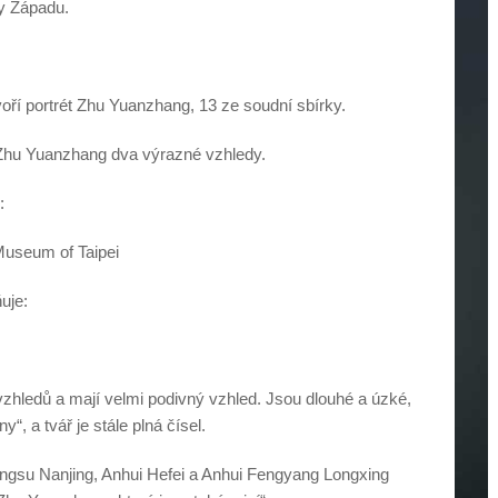
ky Západu.
tvoří portrét Zhu Yuanzhang, 13 ze soudní sbírky.
Zhu Yuanzhang dva výrazné vzhledy.
:
Museum of Taipei
uje:
zhledů a mají velmi podivný vzhled. Jsou dlouhé a úzké,
y“, a tvář je stále plná čísel.
angsu Nanjing, Anhui Hefei a Anhui Fengyang Longxing