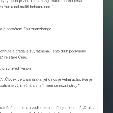
rysy obličeje Zhu Yuanzhang, maluje portrét císaře
a Yue a dal malíři bohatou odměnu.
ot je portrétem Zhu Yuanzhanga.
rohnuté a brada je zvýrazněná. Tento druh podivného
a“ ve staré Číně.
g suffered "vision"
“: „Člověk ve tvaru draka, jeho nos je velmi ucho, tvar je
iciativa je výjimečná a síla,“ mění se nožní stroj. "
 skutečného draka, a vedle textu je připojen k osobě „Drak“.