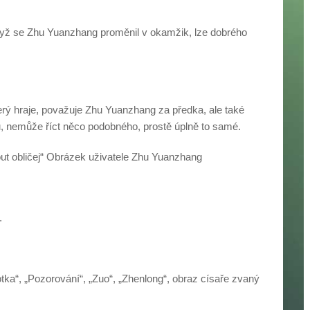
když se Zhu Yuanzhang proměnil v okamžik, lze dobrého
erý hraje, považuje Zhu Yuanzhang za předka, ale také
 nemůže říct něco podobného, ​​prostě úplně to samé.
t obličej“ Obrázek uživatele Zhu Yuanzhang
.
fotka“, „Pozorování“, „Zuo“, „Zhenlong“, obraz císaře zvaný