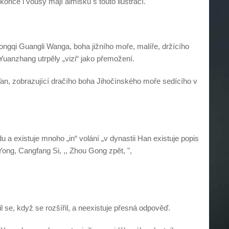
once i vousy mají almisku s touto ilustrací.
ongqi Guangli Wanga, boha jižního moře, malíře, držícího
Yuanzhang utrpěly „vizi“ jako přemožení.
Wan, zobrazující dračího boha Jihočínského moře sedícího v
 a existuje mnoho „in“ volání „v dynastii Han existuje popis
ng, Cangfang Si, ,, Zhou Gong zpět, ",
l se, když se rozšířil, a neexistuje přesná odpověď.