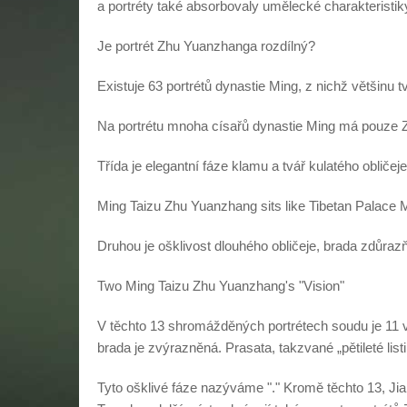
a portréty také absorbovaly umělecké charakteristi
Je portrét Zhu Yuanzhanga rozdílný?
Existuje 63 portrétů dynastie Ming, z nichž většinu 
Na portrétu mnoha císařů dynastie Ming má pouze 
Třída je elegantní fáze klamu a tvář kulatého obličeje
Ming Taizu Zhu Yuanzhang sits like Tibetan Palace 
Druhou je ošklivost dlouhého obličeje, brada zdůrazň
Two Ming Taizu Zhu Yuanzhang's "Vision"
V těchto 13 shromážděných portrétech soudu je 11 v
brada je zvýrazněná. Prasata, takzvané „pětileté listin
Tyto ošklivé fáze nazýváme "." Kromě těchto 13, Ji