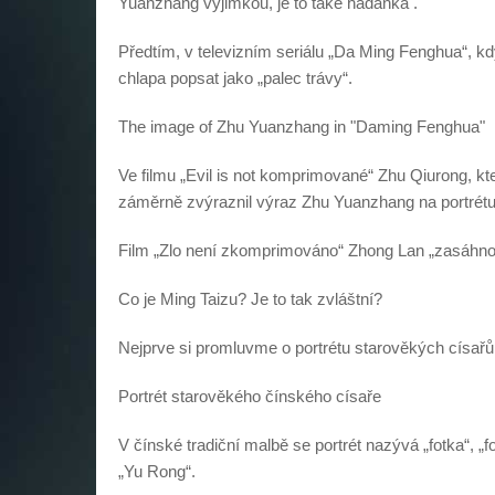
Yuanzhang výjimkou, je to také hádanka .
Předtím, v televizním seriálu „Da Ming Fenghua“, 
chlapa popsat jako „palec trávy“.
The image of Zhu Yuanzhang in "Daming Fenghua"
Ve filmu „Evil is not komprimované“ Zhu Qiurong, kt
záměrně zvýraznil výraz Zhu Yuanzhang na portrétu,
Film „Zlo není zkomprimováno“ Zhong Lan „zasáhnou
Co je Ming Taizu? Je to tak zvláštní?
Nejprve si promluvme o portrétu starověkých císařů
Portrét starověkého čínského císaře
V čínské tradiční malbě se portrét nazývá „fotka“, „
„Yu Rong“.