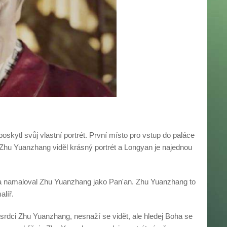
kytl svůj vlastní portrét. První místo pro vstup do paláce
e Zhu Yuanzhang viděl krásný portrét a Longyan je najednou
sy a namaloval Zhu Yuanzhang jako Pan'an. Zhu Yuanzhang to
alíř.
srdci Zhu Yuanzhang, nesnaží se vidět, ale hledej Boha se