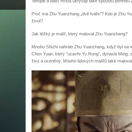
Temple a další místa ukrývají také spoustu portrétů 
Proč má Zhu Yuanzhang „dvě tváře“? Kdo je Zhu Yua
život?
Jak těžký je malíř, který maloval Zhu Yuanzhang?
Mnoho Shizhi nahrálo Zhu Yuanzhang, když byl na m
Chen Yuan, který "uzavře Yu Rong", dynastii Ming, o
živý a oceněný. Mnoho lidových malířů také malova