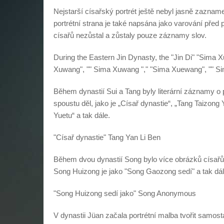
Nejstarší císařský portrét ještě nebyl jasně zazname
portrétní strana je také napsána jako varování před
císařů nezůstal a zůstaly pouze záznamy slov.
During the Eastern Jin Dynasty, the "Jin Di" "Sima
Xuwang", "" Sima Xuwang "," "Sima Xuewang", "" S
Během dynastií Sui a Tang byly literární záznamy o 
spoustu děl, jako je „Císař dynastie“, „Tang Taizong
Yuetu“ a tak dále.
"Císař dynastie" Tang Yan Li Ben
Během dvou dynastií Song bylo více obrázků císař
Song Huizong je jako "Song Gaozong sedí" a tak dál
"Song Huizong sedí jako" Song Anonymous
V dynastii Jüan začala portrétní malba tvořit samost