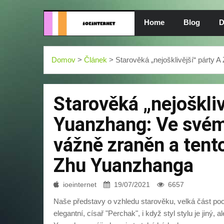
Home
Blog
D
Domov
>
Článek
> Starověká „nejošklivější“ párty 
Starověká „nejoškliv
Yuanzhang: Ve svém
vážně zraněn a tent
Zhu Yuanzhanga
ioeinternet
19/07/2021
6657
Naše představy o vzhledu starověku, velká část poc
elegantní, císař "Perchak", i když styl stylu je jiný, 