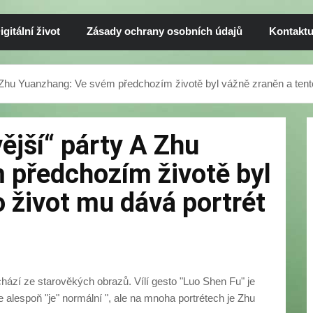
igitální život
Zásady ochrany osobních údajů
Kontaktu
A Zhu Yuanzhang: Ve svém předchozím životě byl vážně zraněn a ten
ější“ párty A Zhu
 předchozím životě byl
o život mu dává portrét
hází ze starověkých obrazů. Vílí gesto "Luo Shen Fu" je
ale alespoň "je" normální ", ale na mnoha portrétech je Zhu