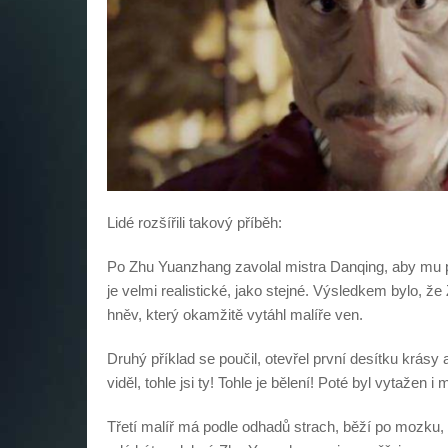
Lidé rozšířili takový příběh:
Po Zhu Yuanzhang zavolal mistra Danqing, aby mu pos
je velmi realistické, jako stejné. Výsledkem bylo, ž
hněv, který okamžitě vytáhl malíře ven.
Druhý příklad se poučil, otevřel první desítku krá
viděl, tohle jsi ty! Tohle je bělení! Poté byl vytažen i m
Třetí malíř má podle odhadů strach, běží po mozku, 