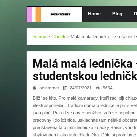
Home
Blog
D
Domov
>
Článek
> Malá malá lednička – zkušenost s
Malá malá lednička 
studentskou ledničk
ioeinternet
24/07/2021
5634
Blíží se léto. Pro malé kamarády, kteří rádi pijí chla
elektrospotřebič. Tradiční domácí lednice je příliš v
jsou plné. Pokud se navíc používá, zdá se nepohodln
pracovny i do ložnice, uskladníte tam nějaké občers
představena tato mini lednička značky Baisis, vhodn
ubytovnách i jako autochladnička. Dále si promluvte 