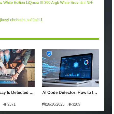
 White Edition LiQmax III 360 Argb White Srovnání NH-
ajkový obchod s počítači 1
Why My Essay Is Detected as AI: Causes and Solutions
AI Code Detector: How to Identify AI-Generated Code in 2024
2871
28/10/2025
3203