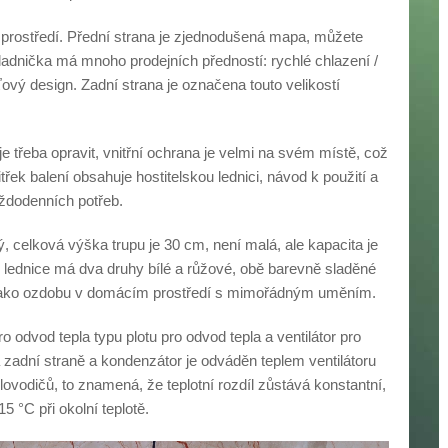
mu prostředí. Přední strana je zjednodušená mapa, můžete
chladnička má mnoho prodejních předností: rychlé chlazení /
ový design. Zadní strana je označena touto velikostí
je třeba opravit, vnitřní ochrana je velmi na svém místě, což
k balení obsahuje hostitelskou lednici, návod k použití a
aždodenních potřeb.
ý, celková výška trupu je 30 cm, není malá, ale kapacita je
to lednice má dva druhy bílé a růžové, obě barevně sladěné
ít jako ozdobu v domácím prostředí s mimořádným uměním.
o odvod tepla typu plotu pro odvod tepla a ventilátor pro
a zadní straně a kondenzátor je odváděn teplem ventilátoru
lovodičů, to znamená, že teplotní rozdíl zůstává konstantní,
15 °C při okolní teplotě.