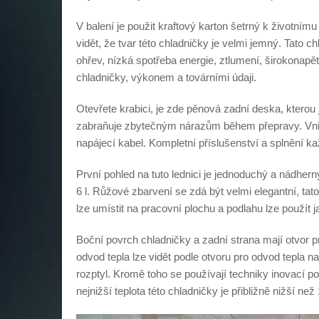
V balení je použit kraftový karton šetrný k životní
vidět, že tvar této chladničky je velmi jemný. Tato 
ohřev, nízká spotřeba energie, ztlumení, širokonapěť
chladničky, výkonem a továrními údaji.
Otevřete krabici, je zde pěnová zadní deska, kterou 
zabraňuje zbytečným nárazům během přepravy. Vnitře
napájecí kabel. Kompletní příslušenství a splnění k
První pohled na tuto lednici je jednoduchý a nádhern
6 l. Růžové zbarvení se zdá být velmi elegantní, ta
lze umístit na pracovní plochu a podlahu lze použ
Boční povrch chladničky a zadní strana mají otvor pr
odvod tepla lze vidět podle otvoru pro odvod tepla n
rozptyl. Kromě toho se používají techniky inovací po
nejnižší teplota této chladničky je přibližně nižší než 