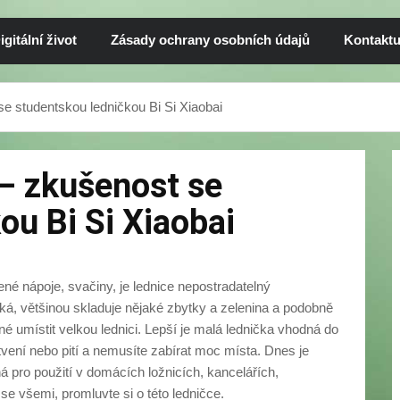
igitální život
Zásady ochrany osobních údajů
Kontaktu
e studentskou ledničkou Bi Si Xiaobai
– zkušenost se
ou Bi Si Xiaobai
zené nápoje, svačiny, je lednice nepostradatelný
elká, většinou skladuje nějaké zbytky a zelenina a podobně
é umístit velkou lednici. Lepší je malá lednička vhodná do
tvení nebo pití a nemusíte zabírat moc místa. Dnes je
á pro použití v domácích ložnicích, kancelářích,
se všemi, promluvte si o této ledničce.