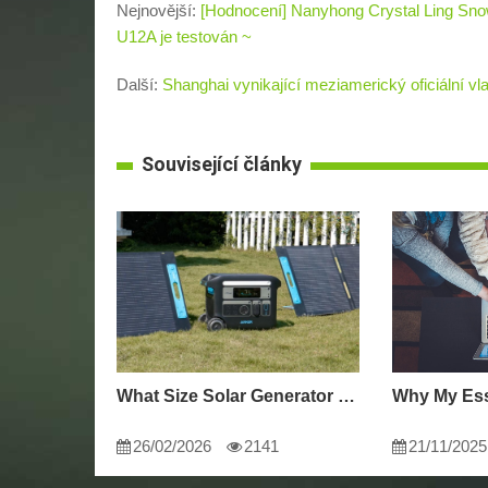
Nejnovější:
[Hodnocení] Nanyhong Crystal Ling Snow
U12A je testován ~
Další:
Shanghai vynikající meziamerický oficiální vl
Související články
What Size Solar Generator Do You Really Need?
26/02/2026
2141
21/11/2025